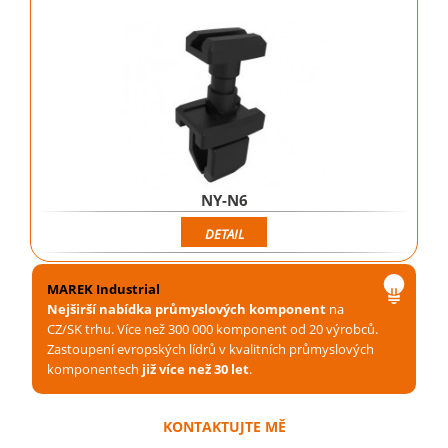
NY-N6
DETAIL
MAREK Industrial
Nejširší nabídka průmyslových komponent
na
CZ/SK trhu. Více než 300 000 komponent od 20 výrobců.
Zastoupení evropských lídrů v kvalitních průmyslových
komponentech
již více než 30 let
.
KONTAKTUJTE MĚ