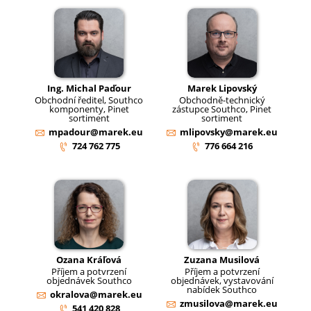
Ing. Michal Paďour
Marek Lipovský
Obchodní ředitel, Southco
Obchodně-technický
komponenty, Pinet
zástupce Southco, Pinet
sortiment
sortiment
mpadour@marek.eu
mlipovsky@marek.eu
724 762 775
776 664 216
Ozana Kráľová
Zuzana Musilová
Příjem a potvrzení
Příjem a potvrzení
objednávek Southco
objednávek, vystavování
nabídek Southco
okralova@marek.eu
zmusilova@marek.eu
541 420 828