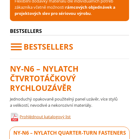
Flexibilní dodávky materiálu dle individuálních potřeb
zákazníka včetně možnosti
rámcových objednávek a
projektových slev pro sériovou výrobu
.
BESTSELLERS
BESTSELLERS
NY-N6 – NYLATCH
ČTVRTOTÁČKOVÝ
RYCHLOUZÁVĚR
Jednoduchý opakovaně použitelný panel uzávěr, více stylů
a velikostí, nevodivé a nekorozivní materiály.
Prohlédnout katalogový list
NY-N6 – NYLATCH QUARTER-TURN FASTENERS