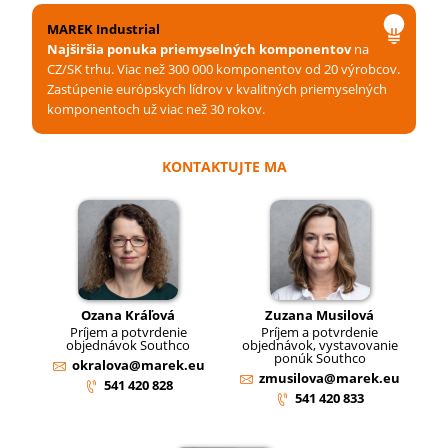
MAREK Industrial
Najširšia ponuka priemyselných komponentov
na
CZ/SK trhu. Viac než 300 000 komponentov od 20 výrobcov.
Zastúpenie európskych lídrov v kvalitných priemyselných
komponentoch už viac než 30 rokov.
KONTAKTUJTE MA
Ozana Kráľová
Zuzana Musilová
Príjem a potvrdenie
Príjem a potvrdenie
objednávok Southco
objednávok, vystavovanie
ponúk Southco
okralova@marek.eu
zmusilova@marek.eu
541 420 828
541 420 833