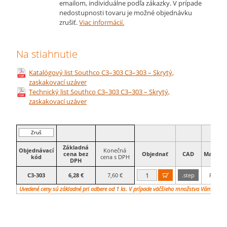
emailom, individuálne podľa zákazky. V prípade
nedostupnosti tovaru je možné objednávku
zrušiť.
Viac informácií.
Na stiahnutie
Katalógový list Southco C3–303 C3–303 – Skrytý,
zaskakovací uzáver
Technický list Southco C3–303 C3–303 – Skrytý,
zaskakovací uzáver
Zruš
filter
Základná
Objednávací
Konečná
cena bez
Objednať
CAD
Materiá
kód
cena s DPH
DPH
C3-303
6,28 €
7,60 €
.step
Plast

Uvedené ceny sú základné pri odbere od 1 ks. V prípade väčšieho množstva Vám vypr