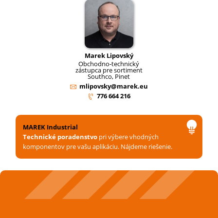
Marek Lipovský
Obchodno-technický
zástupca pre sortiment
Southco, Pinet
mlipovsky@marek.eu
776 664 216
MAREK Industrial
Technické poradenstvo
pri výbere vhodných
komponentov pre vašu aplikáciu. Nájdeme riešenie.