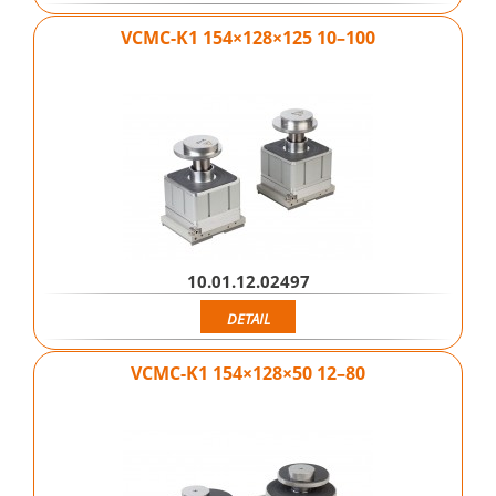
VCMC-K1 154×128×125 10–100
10.01.12.02497
DETAIL
VCMC-K1 154×128×50 12–80