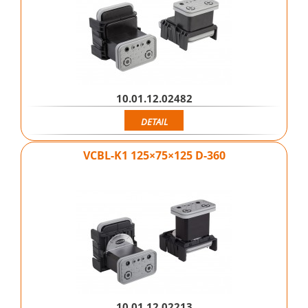
10.01.12.02482
DETAIL
VCBL-K1 125×75×125 D-360
10.01.12.02213