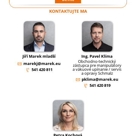
KONTAKTUJTE MA
Jiří Marek mladší
Ing. Pavel Klíma
Obchodno-technický
marekj@marek.eu
zástupca pre manipulátory
a vákuové upínanie / servis
541 420 811
a opravy Schmalz
pklima@marek.eu
541 420 819
Petra Kochová