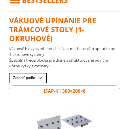
BESTSELLERS
VÁKUOVÉ UPÍNANIE PRE
TRÁMCOVÉ STOLY (1-
OKRUHOVÉ)
Vákuové bloky vyrobené z hliníka s mechanickým upnutím pre
1-okruhové systémy
Špeciálna trecia plocha pre drsné a štruktúrované povrchy
Rôzne výšky a rozmery
Zoradiť podľa:
ISAP-K1 300×200×8