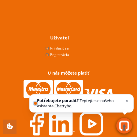
Užívateľ
Prihlásiť sa
Registrácia
U nás môžete platiť
Potřebujete poradit?
Zeptejte se našeho
Novinky z nášho sveta
asistenta
Chettyho
.