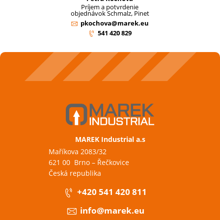
Príjem a potvrdenie
objednávok Schmalz, Pinet
pkochova@marek.eu
541 420 829
MAREK Industrial a.s
Maříkova 2083/32
621 00 Brno – Řečkovice
Česká republika
+420 541 420 811
info@marek.eu