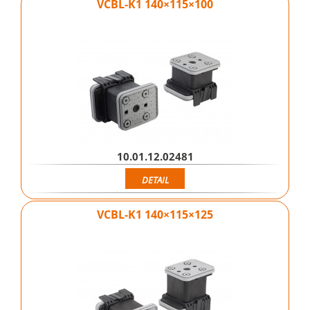
VCBL-K1 140×115×100
10.01.12.02481
DETAIL
VCBL-K1 140×115×125