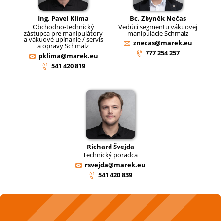
Ing. Pavel Klíma
Bc. Zbyněk Nečas
Obchodno-technický
Vedúci segmentu vákuovej
zástupca pre manipulátory
manipulácie Schmalz
a vákuové upínanie / servis
znecas@marek.eu
a opravy Schmalz
777 254 257
pklima@marek.eu
541 420 819
Richard Švejda
Technický poradca
rsvejda@marek.eu
541 420 839