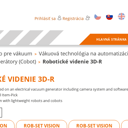
Prihlásiť sa
Registrácia
HLAVNÁ STRÁNKA
o pre vákuum
Vákuová technológia na automatizác
>
erátory (Cobot)
Robotické videnie 3D-R
>
É VIDENIE 3D-R
ed on an electrical vacuum generator including camera system and softwar
d Item-Pick
on with lightweight robots and cobots
ION
ROB-SET VISION
ROB-SET VISION