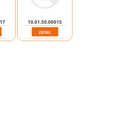
017
10.01.50.00015
DETAIL