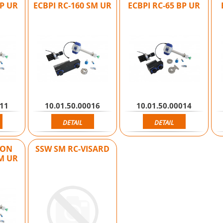
IP UR
ECBPI RC-160 SM UR
ECBPI RC-65 BP UR
011
10.01.50.00016
10.01.50.00014
DETAIL
DETAIL
ION
SSW SM RC-VISARD
SM UR