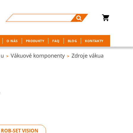
O NÁS
PRODUKTY
FAQ
BLOG
KONTAKTY
iu
Vákuové komponenty
Zdroje vákua
>
>
e
ROB-SET VISION