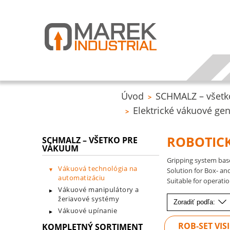
Úvod
SCHMALZ – všetk
>
Elektrické vákuové gen
>
ROBOTICK
SCHMALZ – VŠETKO PRE
VÁKUUM
Gripping system bas
Vákuová technológia na
Solution for Box- an
automatizáciu
Suitable for operati
Vákuové manipulátory a
žeriavové systémy
Zoradiť podľa:
Vákuové upínanie
ROB-SET VIS
KOMPLETNÝ SORTIMENT