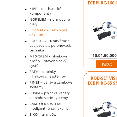
ECBPI RC-160 
KIPP – mechanické
komponenty
NORELEM – normované
diely
SCHMALZ – všetko pre
vákuum
SOUTHCO – uzatváracia,
spojovacia a polohovacia
technika
10.01.50.00
MI SYSTEM – hliníkové
profily – stavebnicový
DETAIL
systém
FATH – doplnky
hliníkových systémov
ROB-SET VIS
PINET – pánty a zámkové
ECBPI RC-65 
systémy
SUSPA – plynové vzpery
a polohovacie systémy
CAMLOCK SYSTEMS –
inteligentné zamykanie
SIKO – snímače,