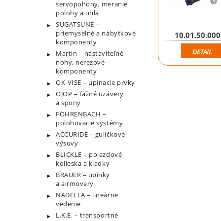
servopohony, meranie
polohy a uhla
SUGATSUNE –
priemyselné a nábytkové
10.01.50.00
komponenty
DETAIL
Martin – nastaviteľné
nohy, nerezové
komponenty
OK-VISE – upínacie prvky
OJOP – ťažné uzávery
a spony
FÖHRENBACH –
polohovacie systémy
ACCURIDE – guličkové
výsuvy
BLICKLE – pojazdové
kolieska a kladky
BRAUER – upínky
a airmovery
NADELLA – lineárne
vedenie
L.K.E. – transportné