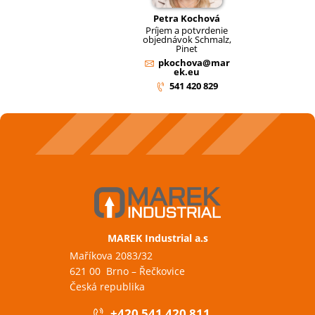
Petra Kochová
Príjem a potvrdenie
objednávok Schmalz,
Pinet
pkochova@mar
ek.eu
541 420 829
MAREK Industrial a.s
Maříkova 2083/32
621 00 Brno – Řečkovice
Česká republika
+420 541 420 811