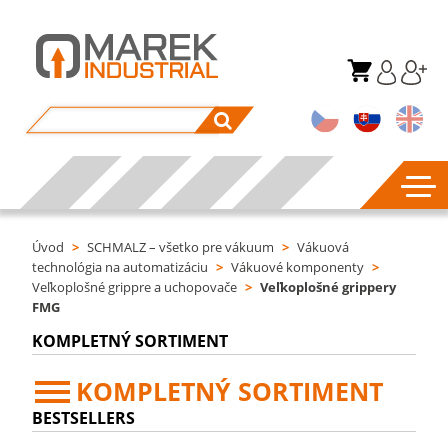
Úvod
>
SCHMALZ – všetko pre vákuum
>
Vákuová
technológia na automatizáciu
>
Vákuové komponenty
>
Veľkoplošné grippre a uchopovače
>
Veľkoplošné grippery
FMG
KOMPLETNÝ SORTIMENT
KOMPLETNÝ SORTIMENT
BESTSELLERS