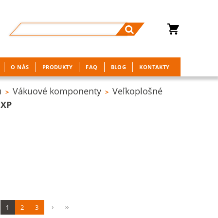
O NÁS
PRODUKTY
FAQ
BLOG
KONTAKTY
u
Vákuové komponenty
Veľkoplošné
>
>
FXP
1
2
3