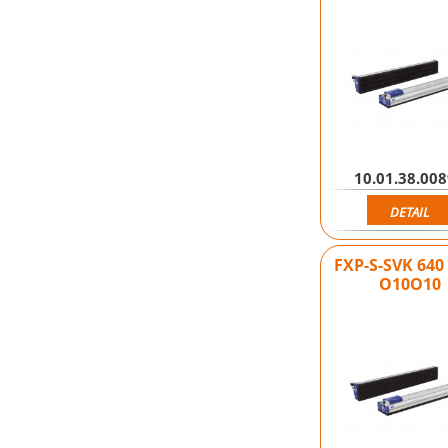
10.01.38.00
DETAIL
FXP-S-SVK 640
O10O10