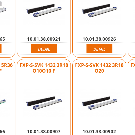
965
10.01.38.00921
10.01.38.00926
DETAIL
DETAIL
4 5R36
FXP-S-SVK 1432 3R18
FXP-S-SVK 1432 3R18
F
F
O10O10 F
O20
966
10.01.38.00907
10.01.38.00902