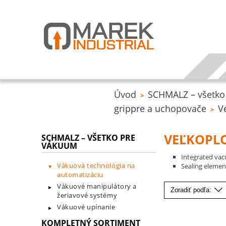
Úvod
SCHMALZ – všetko
>
grippre a uchopovače
V
>
VEĽKOPLO
SCHMALZ – VŠETKO PRE
VÁKUUM
Integrated vac
Vákuová technológia na
Sealing elemen
automatizáciu
Vákuové manipulátory a
Zoradiť podľa:
žeriavové systémy
Vákuové upínanie
KOMPLETNÝ SORTIMENT