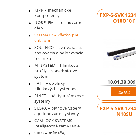
KIPP – mechanické
FXP-S-SVK 123
komponenty
O10O10 F
NORELEM – normované
diely
SCHMALZ – všetko pre
vákuum
SOUTHCO – uzatváracia,
spojovacia a polohovacia
technika
MI SYSTEM – hliníkové
profily – stavebnicový
systém
10.01.38.00
FATH – doplnky
hliníkových systémov
DETAIL
PINET – pánty a zámkové
systémy
FXP-S-SVK 123
SUSPA – plynové vzpery
N10SU
a polohovacie systémy
CAMLOCK SYSTEMS –
inteligentné zamykanie
SIKO – snímače,