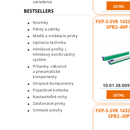
zariadenia
DETAIL
BESTSELLERS
FXP-S-SVK 143
Novinky
SPB2–40P 
Pánty a zámky
Madlá a ovládacie prvky
Upínacia technika
Hliníkové profily |
Hliníkový konštrukčný
systém
Prísavky, vákuové
a pneumatické
komponenty
Strojové komponenty
10.01.38.00
Pojazdové kolieska
DETAIL
Nastaviteľné nohy
Zaisťovacie prvky
Snímače polohy
FXP-S-SVK 143
SPB2–20P