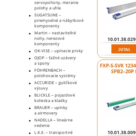
servopohony, meranie
polohy a uhla
SUGATSUNE –
priemyselné a nábytkové
komponenty
Martin – nastaviteľné
nohy, nerezové
10.01.38.02
komponenty
DETAIL
OK-VISE – upínacie prvky
OJOP – ťažné uzávery
a spony
FXP-S-SVK 123
FÖHRENBACH –
SPB2–20P 
polohovacie systémy
ACCURIDE – guličkové
výsuvy
BLICKLE – pojazdové
kolieska a kladky
BRAUER – upínky
a airmovery
NADELLA – lineárne
vedenie
10.01.38.00
L.K.E. – transportné