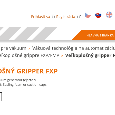
Prihlásiť sa
Registrácia
HLAVNÁ STRÁNKA
 pre vákuum
Vákuová technológia na automatizáci
>
eľkoplošné grippre FXP/FMP
Veľkoplošný gripper 
>
ŠNÝ GRIPPER FXP
uum generator (ejector)
t: Sealing foam or suction cups