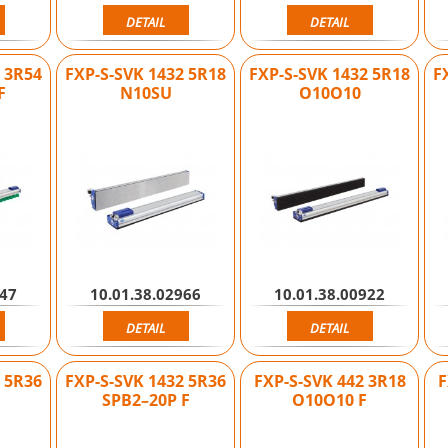
DETAIL
DETAIL
2 3R54
FXP-S-SVK 1432 5R18
FXP-S-SVK 1432 5R18
F
F
N10SU
O10O10
947
10.01.38.02966
10.01.38.00922
DETAIL
DETAIL
2 5R36
FXP-S-SVK 1432 5R36
FXP-S-SVK 442 3R18
F
SPB2–20P F
O10O10 F