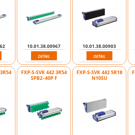
962
10.01.38.00967
10.01.38.00903
DETAIL
DETAIL
 3R54
FXP-S-SVK 442 3R54
FXP-S-SVK 442 5R18
F
SPB2–40P F
N10SU