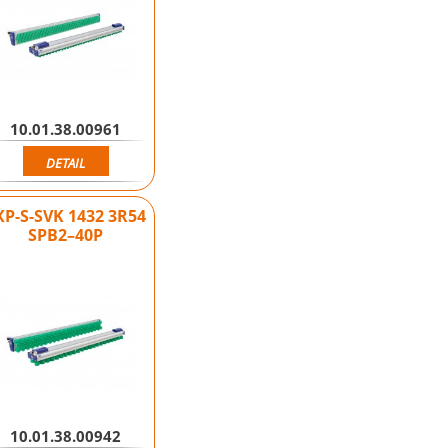
10.01.38.00961
DETAIL
XP-S-SVK 1432 3R54
SPB2–40P
10.01.38.00942