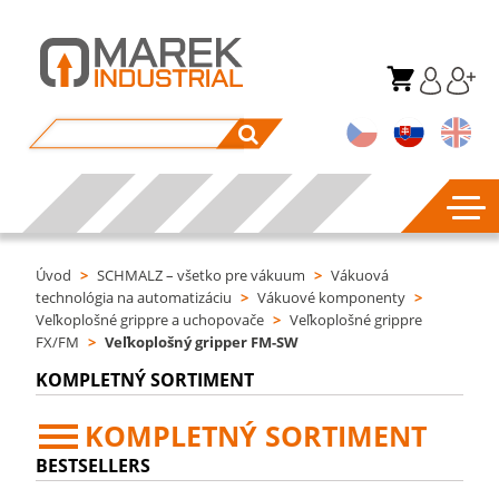
Úvod
>
SCHMALZ – všetko pre vákuum
>
Vákuová
technológia na automatizáciu
>
Vákuové komponenty
>
Veľkoplošné grippre a uchopovače
>
Veľkoplošné grippre
FX/FM
>
Veľkoplošný gripper FM-SW
KOMPLETNÝ SORTIMENT
KOMPLETNÝ SORTIMENT
BESTSELLERS