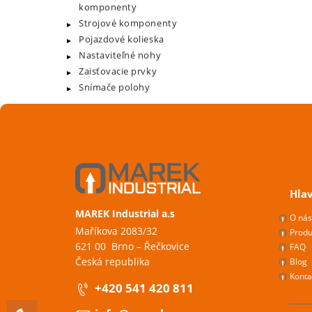
komponenty
Strojové komponenty
Pojazdové kolieska
Nastaviteľné nohy
Zaisťovacie prvky
Snímače polohy
Hla
MAREK Industrial a.s
O ná
Maříkova 2083/32
Produ
621 00 Brno – Řečkovice
FAQ
Česká republika
Blog
Konta
+420 541 420 811