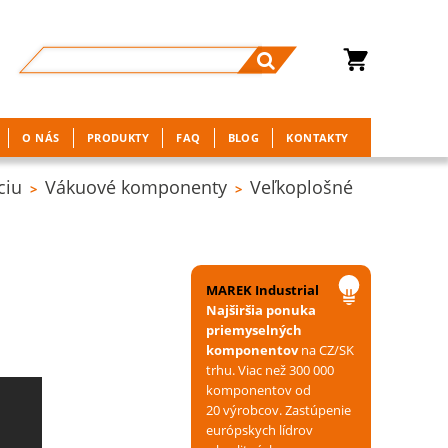
O NÁS
PRODUKTY
FAQ
BLOG
KONTAKTY
ciu
Vákuové komponenty
Veľkoplošné
>
>
MAREK Industrial
Najširšia ponuka
priemyselných
komponentov
na CZ/SK
trhu. Viac než 300 000
komponentov od
20 výrobcov. Zastúpenie
európskych lídrov