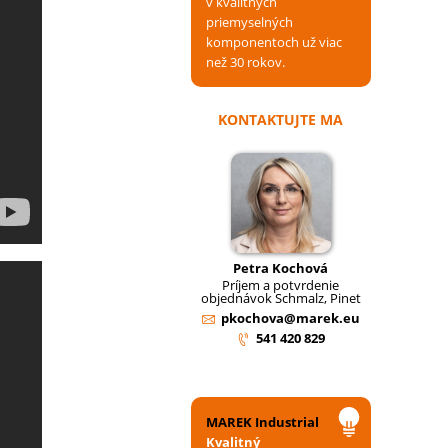
v kvalitných
priemyselných
komponentoch už viac
než 30 rokov.
KONTAKTUJTE MA
Petra Kochová
Príjem a potvrdenie
objednávok Schmalz, Pinet
pkochova@marek.eu
541 420 829
MAREK Industrial
Kvalitný