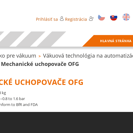
Prihlásiť sa
Registrácia
HLAVNÁ STRÁNKA
ko pre vákuum
Vákuová technológia na automatizá
>
Mechanické uchopovače OFG
CKÉ UCHOPOVAČE OFG
8 kg
–0.8 to 1.6 bar
onform to BfR and FDA