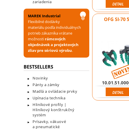
zariadenia
DETAIL
MAREK Industrial
OFG SI-70 
Flexibilné dodávky
materiálu podľa individuálnych
potrieb zákazníka vrátane
možnosti
rámcových
objednávok a projektových
zliav pre sériovú výrobu
.
BESTSELLERS
Novinky
10.01.51.00
Pánty a zámky
Madlá a ovládacie prvky
DETAIL
Upínacia technika
Hliníkové profily |
Hliníkový konštrukčný
systém
Prísavky, vákuové
a pneumatické