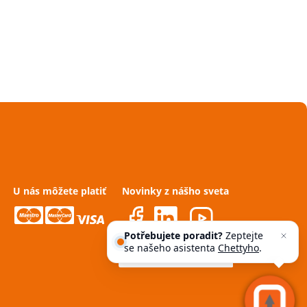
U nás môžete platiť
Novinky z nášho sveta
Potřebujete poradit?
Zeptejte
se našeho asistenta
Chettyho
.