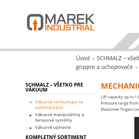
Úvod
SCHMALZ – všet
>
grippre a uchopovače
>
MECHANI
SCHMALZ – VŠETKO PRE
VÁKUUM
Lift capacity up to 1.
Vákuová technológia na
Pressure range from 
automatizáciu
Elastomer fingers c
Vákuové manipulátory a
žeriavové systémy
Vákuové upínanie
KOMPLETNÝ SORTIMENT