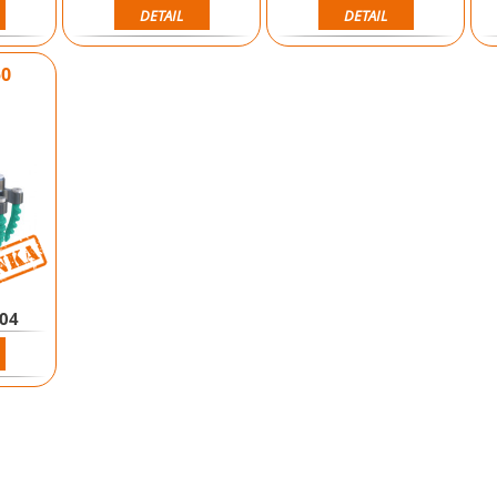
DETAIL
DETAIL
50
Novinka
004