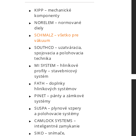
KIPP – mechanické
komponenty
NORELEM – normované
diely
SCHMALZ – všetko pre
vákuum
SOUTHCO – uzatváracia,
spojovacia a polohovacia
technika
MI SYSTEM – hliníkové
profily – stavebnicový
systém
FATH – doplnky
hliníkových systémov
PINET – pánty a zámkové
systémy
SUSPA – plynové vzpery
a polohovacie systémy
CAMLOCK SYSTEMS –
inteligentné zamykanie
SIKO – snímače,