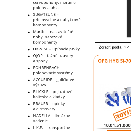
servopohony, meranie
polohy a uhla
SUGATSUNE –
priemyselné a nábytkové
komponenty
Martin – nastaviteľné
nohy, nerezové
komponenty
Zoradiť podľa:
OK-VISE – upínacie prvky
OJOP – ťažné uzávery
OFG HYG SI-70
a spony
FÖHRENBACH –
polohovacie systémy
ACCURIDE – guličkové
výsuvy
BLICKLE – pojazdové
kolieska a kladky
BRAUER – upínky
a airmovery
NADELLA – lineárne
vedenie
10.01.51.00
L.K.E. – transportné