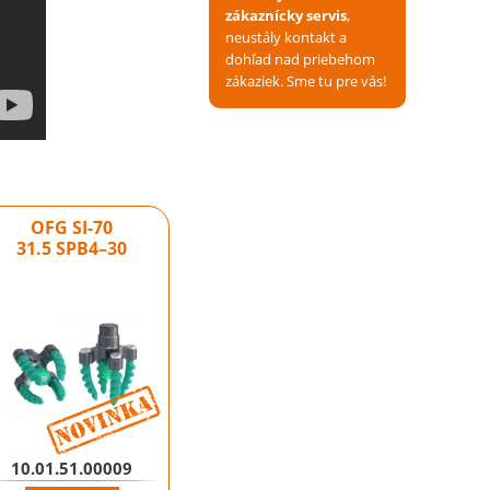
zákaznícky servis
,
neustály kontakt a
dohľad nad priebehom
zákaziek. Sme tu pre vás!
OFG SI-70
31.5 SPB4–30
Novinka
Novinka
10.01.51.00009