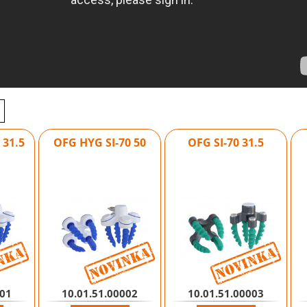
 31.5
OFG HYG SI-70 50
OFG SI-70 31.5
Novinka
Novinka
001
10.01.51.00002
10.01.51.00003