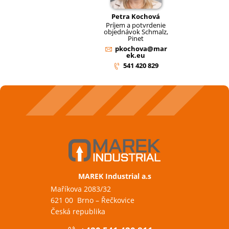
Petra Kochová
Príjem a potvrdenie
objednávok Schmalz,
Pinet
pkochova@mar
ek.eu
541 420 829
MAREK Industrial a.s
Maříkova 2083/32
621 00 Brno – Řečkovice
Česká republika