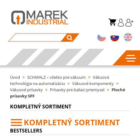
Úvod
>
SCHMALZ – všetko pre vákuum
>
Vákuová
technológia na automatizáciu
>
Vákuové komponenty
>
Vákuové prísavky
>
Prísavky pre baliaci priemysel
>
Ploché
prísavky SPF
KOMPLETNÝ SORTIMENT
KOMPLETNÝ SORTIMENT
BESTSELLERS