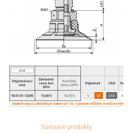
Zruš
filter
Základná
Objednávací
Konečná
cena bez
Objednať
CAD
Dmax(S
kód
cena s DPH
DPH
10.01.01.13246
13,68 €
16,55 €
CAD
43,7

mm
Uvedené ceny sú základné pri odbere od 1 ks. V prípade väčšieho množstva Vám vypr
Súvisiace produkty