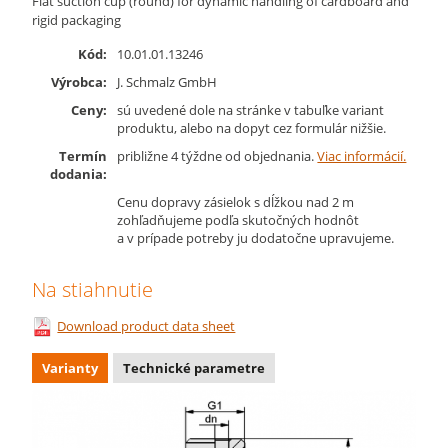
Flat suction cup (round) for dynamic handling of cardboard and
rigid packaging
Kód:
10.01.01.13246
Výrobca:
J. Schmalz GmbH
Ceny:
sú uvedené dole na stránke v tabuľke variant
produktu, alebo na dopyt cez formulár nižšie.
Termín
približne 4 týždne od objednania.
Viac informácií.
dodania:
Cenu dopravy zásielok s dĺžkou nad 2 m
zohľadňujeme podľa skutočných hodnôt
a v prípade potreby ju dodatočne upravujeme.
Na stiahnutie
Download product data sheet
Varianty
Technické parametre