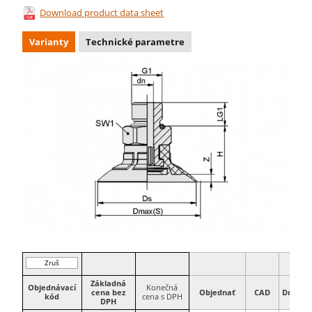
Download product data sheet
Varianty
Technické parametre
Zruš
filter
Základná
Objednávací
Konečná
cena bez
Objednať
CAD
Dmax(S
kód
cena s DPH
DPH