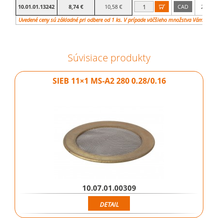
10.01.01.13242
8,74 €
10,58 €
CAD
28

mm
Uvedené ceny sú základné pri odbere od 1 ks. V prípade väčšieho množstva Vám vypr
Súvisiace produkty
SIEB 11×1 MS-A2 280 0.28/0.16
10.07.01.00309
DETAIL