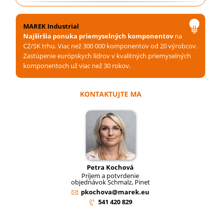
MAREK Industrial
Najširšia ponuka priemyselných komponentov
na
CZ/SK trhu. Viac než 300 000 komponentov od 20 výrobcov.
Zastúpenie európskych lídrov v kvalitných priemyselných
komponentoch už viac než 30 rokov.
KONTAKTUJTE MA
Petra Kochová
Príjem a potvrdenie
objednávok Schmalz, Pinet
pkochova@marek.eu
541 420 829