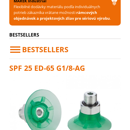
MAREK Industrial
Flexibilné dodávky materiálu podľa individuálnych
potrieb zákazníka vrátane možnosti
rámcových
objednávok a projektových zliav pre sériovú výrobu
.
BESTSELLERS
BESTSELLERS
SPF 25 ED-65 G1/8-AG