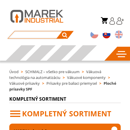
Úvod
>
SCHMALZ – všetko pre vákuum
>
Vákuová
technológia na automatizáciu
>
Vákuové komponenty
>
Vákuové prísavky
>
Prísavky pre baliaci priemysel
>
Ploché
prísavky SPF
KOMPLETNÝ SORTIMENT
KOMPLETNÝ SORTIMENT