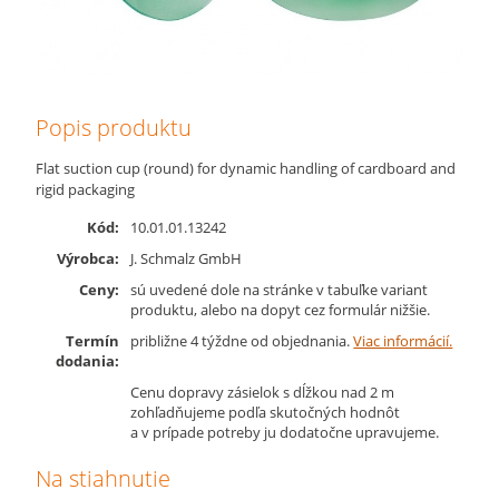
Popis produktu
Flat suction cup (round) for dynamic handling of cardboard and
rigid packaging
Kód:
10.01.01.13242
Výrobca:
J. Schmalz GmbH
Ceny:
sú uvedené dole na stránke v tabuľke variant
produktu, alebo na dopyt cez formulár nižšie.
Termín
približne 4 týždne od objednania.
Viac informácií.
dodania:
Cenu dopravy zásielok s dĺžkou nad 2 m
zohľadňujeme podľa skutočných hodnôt
a v prípade potreby ju dodatočne upravujeme.
Na stiahnutie