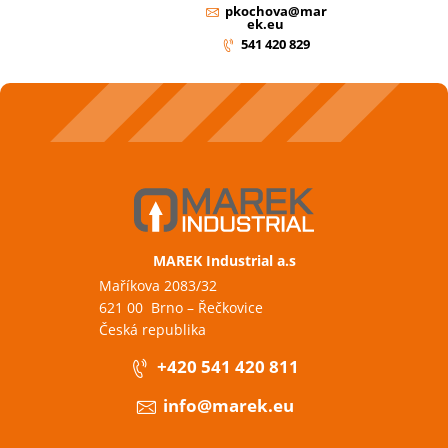
pkochova@mar
ek.eu
541 420 829
MAREK Industrial a.s
Maříkova 2083/32
621 00 Brno – Řečkovice
Česká republika
+420 541 420 811
info@marek.eu