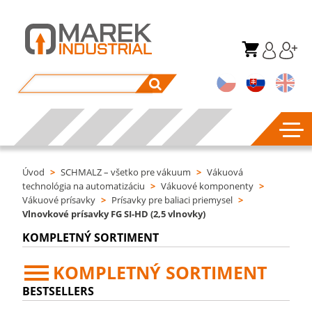
Úvod
>
SCHMALZ – všetko pre vákuum
>
Vákuová
technológia na automatizáciu
>
Vákuové komponenty
>
Vákuové prísavky
>
Prísavky pre baliaci priemysel
>
Vlnovkové prísavky FG SI-HD (2,5 vlnovky)
KOMPLETNÝ SORTIMENT
KOMPLETNÝ SORTIMENT
BESTSELLERS