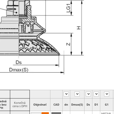
ladná
Konečná
a bez
Objednať
CAD
dn
Dmax(S)
Ds
D1‎
G1
cena s DPH
PH
NPT3/8-