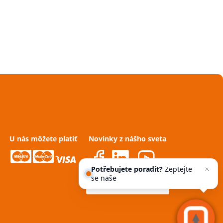
U nás môžete platiť
Novinky z nášho sveta
Potřebujete poradit?
Zeptejte
se našeho asistenta
Che