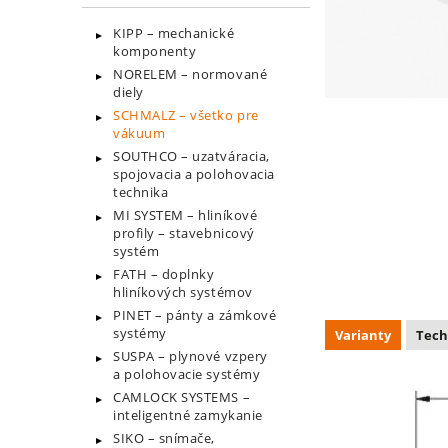
KIPP – mechanické
komponenty
NORELEM – normované
diely
SCHMALZ – všetko pre
vákuum
SOUTHCO – uzatváracia,
spojovacia a polohovacia
technika
MI SYSTEM – hliníkové
profily – stavebnicový
systém
FATH – doplnky
hliníkových systémov
PINET – pánty a zámkové
systémy
Varianty
Tech
SUSPA – plynové vzpery
a polohovacie systémy
CAMLOCK SYSTEMS –
inteligentné zamykanie
SIKO – snímače,