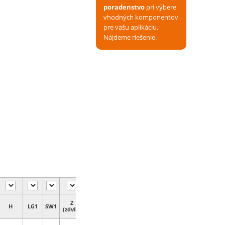
poradenstvo
pri výbere
vhodných komponentov
pre vašu aplikáciu.
Nájdeme riešenie.
Z
H
LG1
SW1
(zdvih)