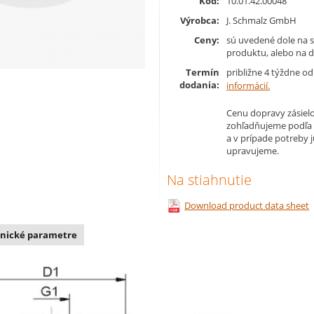
Kód:
10.01.42.00048
Výrobca:
J. Schmalz GmbH
Ceny:
sú uvedené dole na s
produktu, alebo na d
Termín
približne 4 týždne o
dodania:
informácií.
Cenu dopravy zásielo
zohľadňujeme podľa
a v prípade potreby 
upravujeme.
Na stiahnutie
Download product data sheet
nické parametre