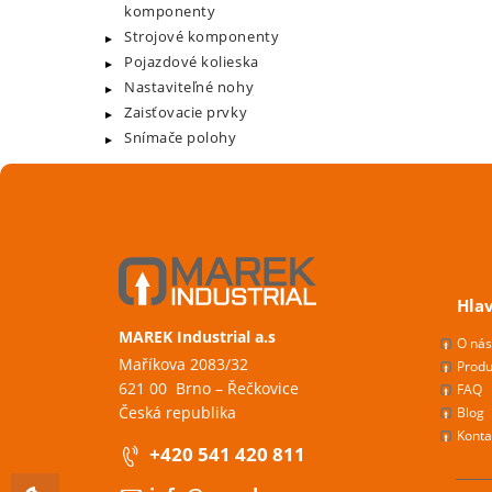
komponenty
Strojové komponenty
Pojazdové kolieska
Nastaviteľné nohy
Zaisťovacie prvky
Snímače polohy
Hla
MAREK Industrial a.s
O ná
Maříkova 2083/32
Produ
621 00 Brno – Řečkovice
FAQ
Česká republika
Blog
Konta
+420 541 420 811