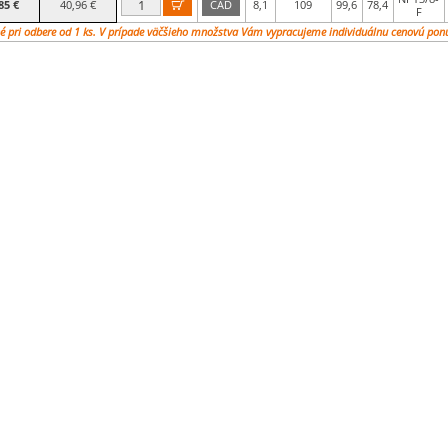
85 €
40,96 €
CAD
8,1
109
99,6
78,4

F
é pri odbere od 1 ks. V prípade väčšieho množstva Vám vypracujeme individuálnu cenovú pon