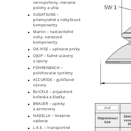
servopohony, meranie
polohy a uhla
SUGATSUNE –
priemyselné a nábytkové
komponenty
Martin – nastaviteľné
nohy, nerezové
komponenty
OK-VISE – upínacie prvky
OJOP – ťažné uzávery
a spony
FÖHRENBACH –
polohovacie systémy
ACCURIDE – guličkové
výsuvy
BLICKLE – pojazdové
kolieska a kladky
BRAUER – upínky
Zruš
a airmovery
filter
NADELLA – lineárne
Zák
Objednávací
cen
vedenie
kód
D
L.K.E. – transportné