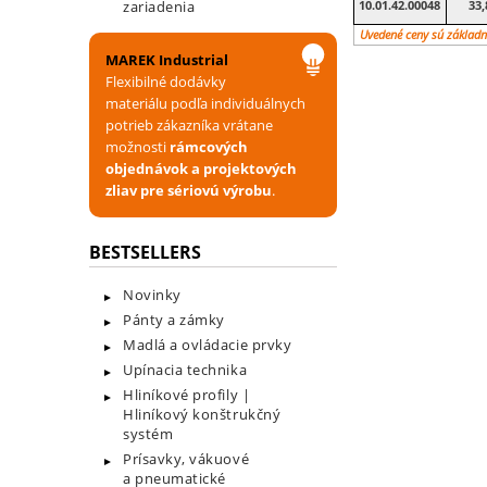
10.01.42.00048
33,
zariadenia
Uvedené ceny sú základn
MAREK Industrial
Flexibilné dodávky
materiálu podľa individuálnych
potrieb zákazníka vrátane
možnosti
rámcových
objednávok a projektových
zliav pre sériovú výrobu
.
BESTSELLERS
Novinky
Pánty a zámky
Madlá a ovládacie prvky
Upínacia technika
Hliníkové profily |
Hliníkový konštrukčný
systém
Prísavky, vákuové
a pneumatické