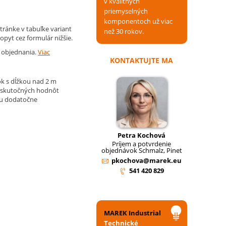
v kvalitných
priemyselných
komponentoch už viac
tránke v tabuľke variant
než 30 rokov.
opyt cez formulár nižšie.
d objednania.
Viac
KONTAKTUJTE MA
k s dĺžkou nad 2 m
 skutočných hodnôt
ju dodatočne
Petra Kochová
Príjem a potvrdenie
objednávok Schmalz, Pinet
pkochova@marek.eu
541 420 829
MAREK Industrial
Technické