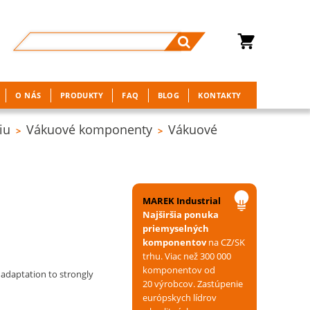
O NÁS
PRODUKTY
FAQ
BLOG
KONTAKTY
iu
Vákuové komponenty
Vákuové
>
>
MAREK Industrial
Najširšia ponuka
priemyselných
komponentov
na CZ/SK
trhu. Viac než 300 000
komponentov od
 adaptation to strongly
20 výrobcov. Zastúpenie
európskych lídrov