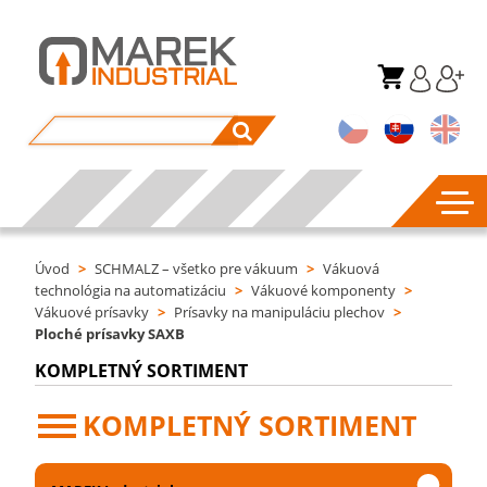
Úvod
>
SCHMALZ – všetko pre vákuum
>
Vákuová
technológia na automatizáciu
>
Vákuové komponenty
>
Vákuové prísavky
>
Prísavky na manipuláciu plechov
>
Ploché prísavky SAXB
KOMPLETNÝ SORTIMENT
KOMPLETNÝ SORTIMENT