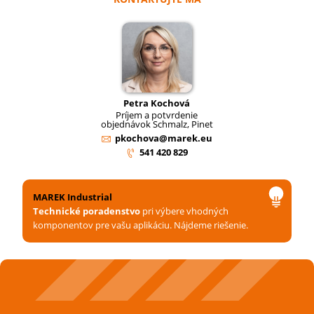
Petra Kochová
Príjem a potvrdenie
objednávok Schmalz, Pinet
pkochova@marek.eu
541 420 829
MAREK Industrial
Technické poradenstvo
pri výbere vhodných
komponentov pre vašu aplikáciu. Nájdeme riešenie.