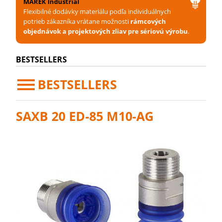
MAREK Industrial
Flexibilné dodávky materiálu podľa individuálnych
potrieb zákazníka vrátane možnosti
rámcových
objednávok a projektových zliav pre sériovú výrobu
.
BESTSELLERS
BESTSELLERS
SAXB 20 ED-85 M10-AG