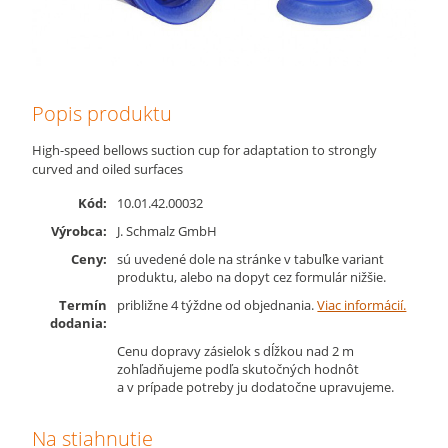
Popis produktu
High-speed bellows suction cup for adaptation to strongly
curved and oiled surfaces
Kód:
10.01.42.00032
Výrobca:
J. Schmalz GmbH
Ceny:
sú uvedené dole na stránke v tabuľke variant
produktu, alebo na dopyt cez formulár nižšie.
Termín
približne 4 týždne od objednania.
Viac informácií.
dodania:
Cenu dopravy zásielok s dĺžkou nad 2 m
zohľadňujeme podľa skutočných hodnôt
a v prípade potreby ju dodatočne upravujeme.
Na stiahnutie