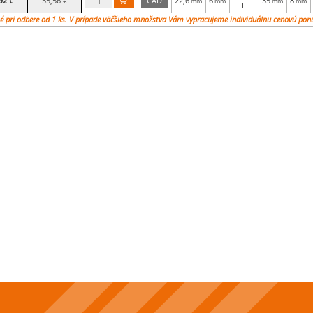
92 €
55,56 €
CAD
22,6
6
35
8

mm
mm
mm
mm
F
é pri odbere od 1 ks. V prípade väčšieho množstva Vám vypracujeme individuálnu cenovú pon