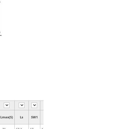
Lmax(S)
Ls
SW1
Z