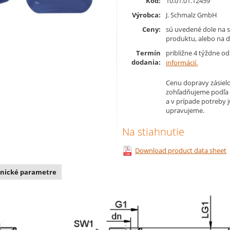
Kód:
10.01.01.12459
Výrobca:
J. Schmalz GmbH
Ceny:
sú uvedené dole na s
produktu, alebo na d
Termín
približne 4 týždne o
dodania:
informácií.
Cenu dopravy zásielo
zohľadňujeme podľa
a v prípade potreby 
upravujeme.
Na stiahnutie
Download product data sheet
nické parametre