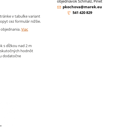
objednávok Schmalz, Pinet
pkochova@marek.eu
541 420 829
tránke v tabuľke variant
opyt cez formulár nižšie.
d objednania.
Viac
k s dĺžkou nad 2 m
 skutočných hodnôt
ju dodatočne