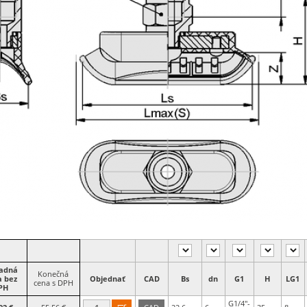
ladná
Konečná
a bez
Objednať
CAD
Bs
dn
G1
H
LG1
cena s DPH
PH
G1/4"-