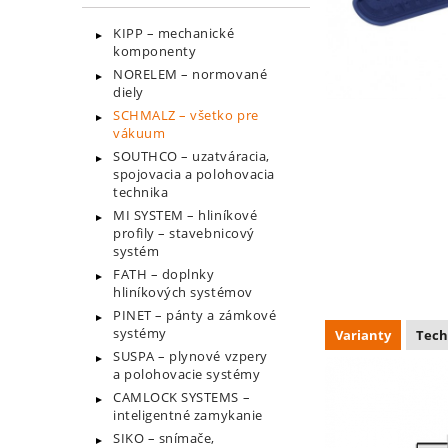
KIPP – mechanické
komponenty
NORELEM – normované
diely
SCHMALZ – všetko pre
vákuum
SOUTHCO – uzatváracia,
spojovacia a polohovacia
technika
MI SYSTEM – hliníkové
profily – stavebnicový
systém
FATH – doplnky
hliníkových systémov
PINET – pánty a zámkové
systémy
Varianty
Tech
SUSPA – plynové vzpery
a polohovacie systémy
CAMLOCK SYSTEMS –
inteligentné zamykanie
SIKO – snímače,