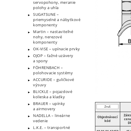
servopohony, meranie
polohy a uhla
SUGATSUNE –
priemyselné a nábytkové
komponenty
Martin – nastaviteľné
nohy, nerezové
komponenty
OK-VISE – upínacie prvky
OJOP – ťažné uzávery
a spony
FÖHRENBACH –
polohovacie systémy
ACCURIDE – guličkové
výsuvy
BLICKLE – pojazdové
kolieska a kladky
BRAUER – upínky
Zruš
a airmovery
filter
Zák
NADELLA – lineárne
Objednávací
cen
vedenie
kód
D
L.K.E. – transportné