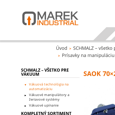
Úvod
SCHMALZ – všetko 
>
Prísavky na manipuláciu
>
SCHMALZ – VŠETKO PRE
SAOK 70×2
VÁKUUM
Vákuová technológia na
automatizáciu
Vákuové manipulátory a
žeriavové systémy
Vákuové upínanie
KOMPLETNÝ SORTIMENT