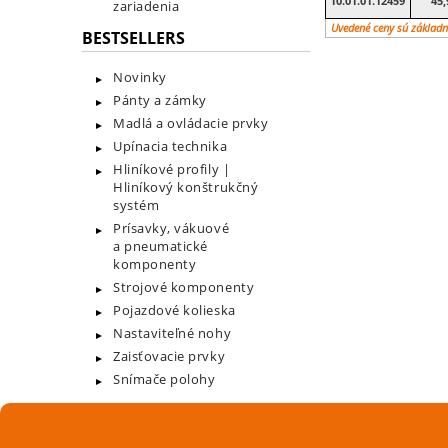
10.01.01.12459
45,
zariadenia
Uvedené ceny sú základn
BESTSELLERS
Novinky
Pánty a zámky
Madlá a ovládacie prvky
Upínacia technika
Hliníkové profily |
Hliníkový konštrukčný
systém
Prísavky, vákuové
a pneumatické
komponenty
Strojové komponenty
Pojazdové kolieska
Nastaviteľné nohy
Zaisťovacie prvky
Snímače polohy