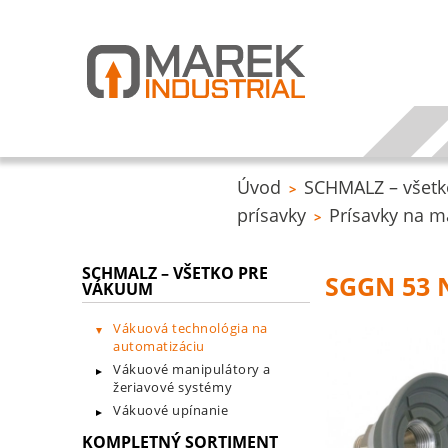
Úvod
SCHMALZ – všetk
>
prísavky
Prísavky na m
>
SCHMALZ – VŠETKO PRE
SGGN 53 
VÁKUUM
Vákuová technológia na
automatizáciu
Vákuové manipulátory a
žeriavové systémy
Vákuové upínanie
KOMPLETNÝ SORTIMENT