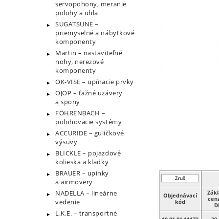
servopohony, meranie
polohy a uhla
SUGATSUNE –
priemyselné a nábytkové
komponenty
Martin – nastaviteľné
nohy, nerezové
komponenty
OK-VISE – upínacie prvky
OJOP – ťažné uzávery
a spony
FÖHRENBACH –
polohovacie systémy
ACCURIDE – guličkové
výsuvy
BLICKLE – pojazdové
kolieska a kladky
BRAUER – upínky
Zruš
a airmovery
filter
Zák
NADELLA – lineárne
Objednávací
cen
vedenie
kód
D
L.K.E. – transportné