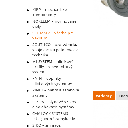
KIPP – mechanické
komponenty
NORELEM – normované
diely
SCHMALZ – všetko pre
vákuum
SOUTHCO – uzatváracia,
spojovacia a polohovacia
technika
MI SYSTEM – hliníkové
profily – stavebnicový
systém
FATH – doplnky
hliníkových systémov
PINET – pánty a zámkové
systémy
Varianty
Tech
SUSPA – plynové vzpery
a polohovacie systémy
CAMLOCK SYSTEMS –
inteligentné zamykanie
SIKO – snímače,