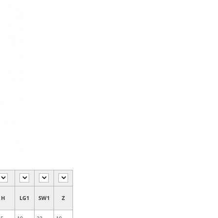
H
LG1
SW1
Z