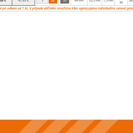
38 €
47,65 €
3D
64
53,5
7,5
36

mm
mm
mm
M
é pri odbere od 1 ks. V prípade väčšieho množstva Vám vypracujeme individuálnu cenovú pon