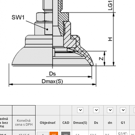
ladná
Konečná
a bez
Objednať
CAD
Dmax(S)
Ds
dn
G1
cena s DPH
PH
G1/4"-