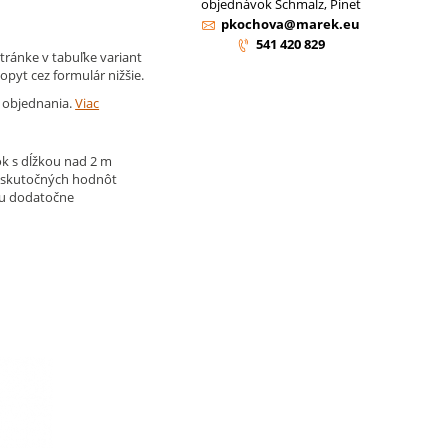
objednávok Schmalz, Pinet
pkochova@marek.eu
541 420 829
tránke v tabuľke variant
opyt cez formulár nižšie.
d objednania.
Viac
k s dĺžkou nad 2 m
 skutočných hodnôt
ju dodatočne