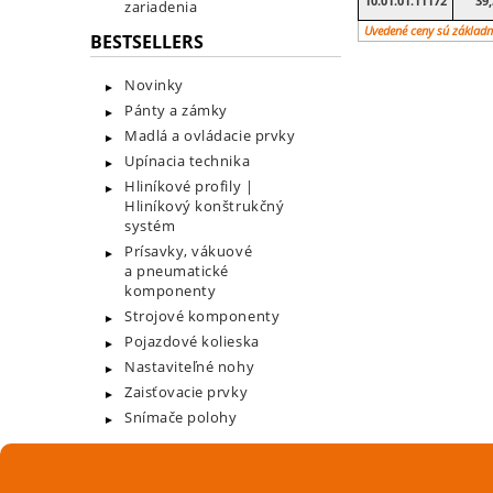
10.01.01.11172
39,
zariadenia
Uvedené ceny sú základn
BESTSELLERS
Novinky
Pánty a zámky
Madlá a ovládacie prvky
Upínacia technika
Hliníkové profily |
Hliníkový konštrukčný
systém
Prísavky, vákuové
a pneumatické
komponenty
Strojové komponenty
Pojazdové kolieska
Nastaviteľné nohy
Zaisťovacie prvky
Snímače polohy