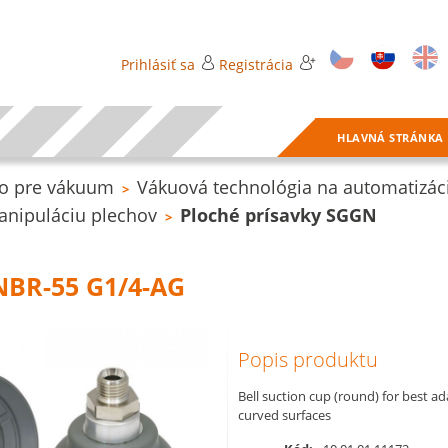
Prihlásiť sa
Registrácia
HLAVNÁ STRÁNKA
o pre vákuum
Vákuová technológia na automatizác
>
anipuláciu plechov
Ploché prísavky SGGN
>
NBR-55 G1/4-AG
Popis produktu
Bell suction cup (round) for best a
curved surfaces