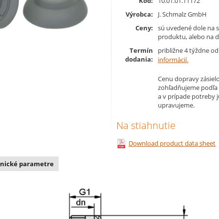
Kód:
10.01.01.11172
Výrobca:
J. Schmalz GmbH
Ceny:
sú uvedené dole na s
produktu, alebo na d
Termín
približne 4 týždne o
dodania:
informácií.
Cenu dopravy zásielo
zohľadňujeme podľa
a v prípade potreby 
upravujeme.
Na stiahnutie
Download product data sheet
nické parametre