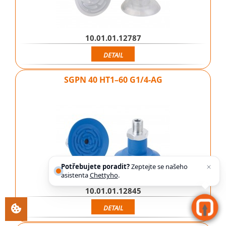
10.01.01.12787
DETAIL
SGPN 40 HT1–60 G1/4-AG
Potřebujete poradit?
Zeptejte se našeho
asistenta
Chettyho
.
10.01.01.12845
DETAIL