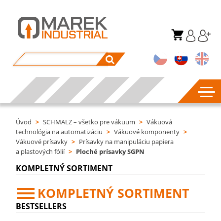
Úvod
>
SCHMALZ – všetko pre vákuum
>
Vákuová
technológia na automatizáciu
>
Vákuové komponenty
>
Vákuové prísavky
>
Prísavky na manipuláciu papiera
a plastových fólií
>
Ploché prísavky SGPN
KOMPLETNÝ SORTIMENT
KOMPLETNÝ SORTIMENT
BESTSELLERS