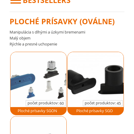
BESTSELLERS
PLOCHÉ PRÍSAVKY (OVÁLNE)
Manipulácia s dlhými a úzkymi bremenami
Malý objem
Rýchle a presné uchopenie
počet produktov:
počet produktov:
60
45
Ploché prísavky SGON
Ploché prísavky SGO