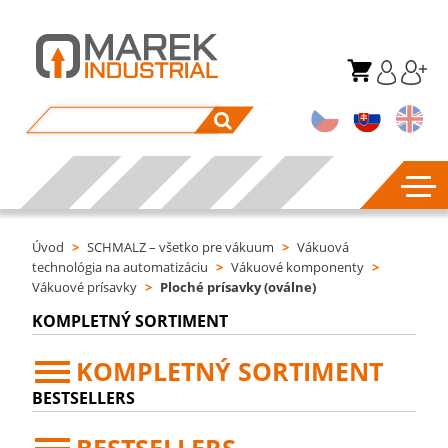
Úvod
>
SCHMALZ – všetko pre vákuum
>
Vákuová
technológia na automatizáciu
>
Vákuové komponenty
>
Vákuové prísavky
>
Ploché prísavky (oválne)
KOMPLETNÝ SORTIMENT
KOMPLETNÝ SORTIMENT
BESTSELLERS