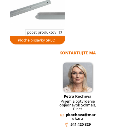
počet produktov:
13
Ploché prísavky SPLO
KONTAKTUJTE MA
Petra Kochová
Príjem a potvrdenie
objednávok Schmalz,
Pinet
pkochova@mar
ek.eu
541 420 829