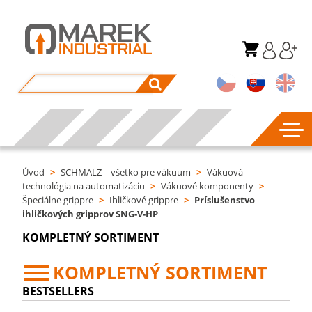
Úvod
>
SCHMALZ – všetko pre vákuum
>
Vákuová
technológia na automatizáciu
>
Vákuové komponenty
>
Špeciálne grippre
>
Ihličkové grippre
>
Príslušenstvo
ihličkových gripprov SNG-V-HP
KOMPLETNÝ SORTIMENT
KOMPLETNÝ SORTIMENT
BESTSELLERS