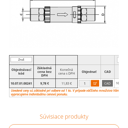
Zruš
filter
Základná
Objednávací
Konečná
cena bez
Objednať
CAD
d
kód
cena s DPH
DPH
16
10.07.01.00241
9,78 €
11,83 €
CAD

mm
Uvedené ceny sú základné pri odbere od 1 ks. V prípade väčšieho množstva Vám
vypracujeme individuálnu cenovú ponuku.
Súvisiace produkty