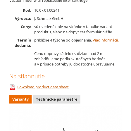
Vacuum filter with replaceable filter cartridge
Kód:
10.07.01.00241
Výrobca:
J. Schmalz GmbH
Ceny:
sú uvedené dole na stránke v tabuľke variant
produktu, alebo na dopyt cez formulár nižšie.
Termín
približne 4 týždne od objednania.
Viac informácií.
dodania:
Cenu dopravy zásielok s dĺžkou nad 2 m
zohľadňujeme podľa skutočných hodnôt
a v prípade potreby ju dodatočne upravujeme.
Na stiahnutie
Download product data sheet
Varianty
Technické parametre