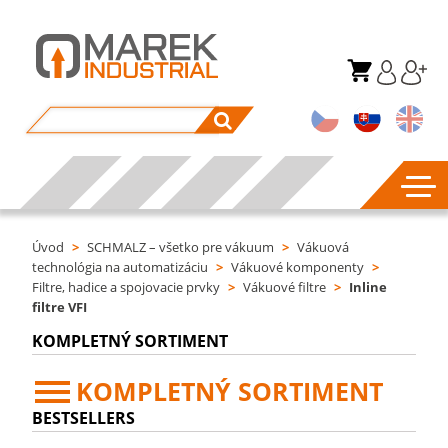
Úvod
>
SCHMALZ – všetko pre vákuum
>
Vákuová
technológia na automatizáciu
>
Vákuové komponenty
>
Filtre, hadice a spojovacie prvky
>
Vákuové filtre
>
Inline
filtre VFI
KOMPLETNÝ SORTIMENT
KOMPLETNÝ SORTIMENT
BESTSELLERS