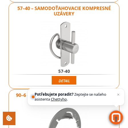
57–40 – SAMODOŤAHOVACIE KOMPRESNÉ
UZÁVERY
57-40
DETAIL
Potřebujete poradit?
Zeptejte se našeho
90–6 – VISE ACTION® OZUBENÁ PODLOŽKA
asistenta
Chettyho
.
PRE…