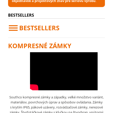
objednávok a projektových zliav pre sériovú výrobu
.
BESTSELLERS
BESTSELLERS
KOMPRESNÉ ZÁMKY
Southco kompresné zámky a západky, veľké množstvo variánt,
materiálov, povrchových úprav a spôsobov ovládania. Zámky
s krytím IP65, pákové uzávery, rozvádzačové zámky, nerezové
zámky. Štvrťotáčkové zámky s kľučkou na štvorhran, vnútorný