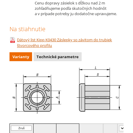
Cenu dopravy zásielok s dĺžkou nad 2 m
zohľadňujeme podľa skutočných hodnôt
a v prípade potreby ju dodatočne upravujeme.
Na stiahnutie
Dátový list Kipp K0430 Záslepky so závitom do trubiek
štvorcového profilu
Varianty
Technické parametre
Zruš
filter