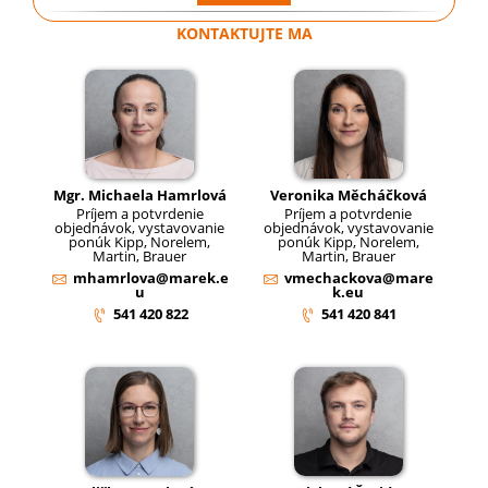
KONTAKTUJTE MA
Mgr. Michaela Hamrlová
Veronika Měcháčková
Príjem a potvrdenie
Príjem a potvrdenie
objednávok, vystavovanie
objednávok, vystavovanie
ponúk Kipp, Norelem,
ponúk Kipp, Norelem,
Martin, Brauer
Martin, Brauer
mhamrlova@marek.e
vmechackova@mare
u
k.eu
541 420 822
541 420 841