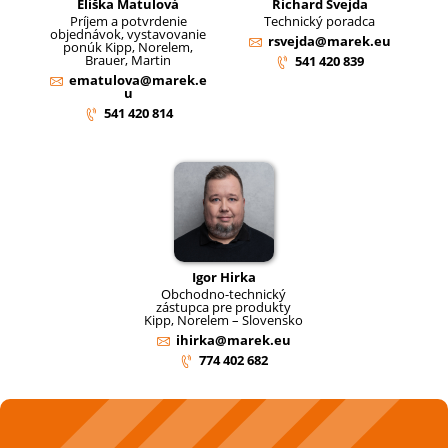
Eliška Matulová
Richard Švejda
Príjem a potvrdenie
Technický poradca
objednávok, vystavovanie
rsvejda@marek.eu
ponúk Kipp, Norelem,
Brauer, Martin
541 420 839
ematulova@marek.e
u
541 420 814
Igor Hirka
Obchodno-technický
zástupca pre produkty
Kipp, Norelem – Slovensko
ihirka@marek.eu
774 402 682