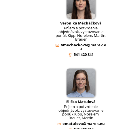
Veronika Měcháčková
Príjem a potvrdenie
objednávok, vystavovanie
ponúk Kipp, Norelem, Martin,
Brauer
vmechackova@marek.e
u
541 420 841
Eliška Matulová
Príjem a potvrdenie
objednávok, vystavovanie
ponúk Kipp, Norelem,
Brauer, Martin
ematulova@marek.eu