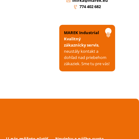
ihirka@marek.eu
774 402 682
MAREK Industrial
Kvalitný
zákaznícky servis
,
neustály kontakt a
dohľad nad priebehom
zákaziek. Sme tu pre vás!
U nás môžete platiť
Novinky z nášho sveta