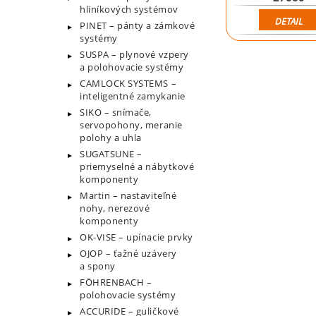
hliníkových systémov
DETAIL
PINET – pánty a zámkové
systémy
SUSPA – plynové vzpery
a polohovacie systémy
CAMLOCK SYSTEMS –
inteligentné zamykanie
SIKO – snímače,
servopohony, meranie
polohy a uhla
SUGATSUNE –
priemyselné a nábytkové
komponenty
Martin – nastaviteľné
nohy, nerezové
komponenty
OK-VISE – upínacie prvky
OJOP – ťažné uzávery
a spony
FÖHRENBACH –
polohovacie systémy
ACCURIDE – guličkové