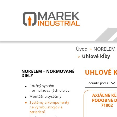
Úvod
NORELEM –
>
Uhlové kĺby
>
UHLOVÉ 
NORELEM – NORMOVANÉ
DIELY
Zoradiť podľa:
Pružný systém
normalizovaných dielov
AXIÁLNE KĹ
Montážne systémy
PODOBNÉ D
Systémy a komponenty
71802
na výrobu strojov a
zariadení