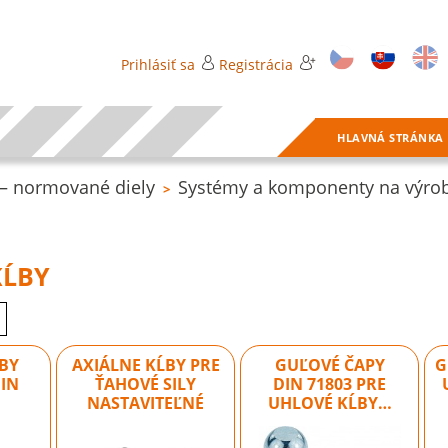
Prihlásiť sa
Registrácia
HLAVNÁ STRÁNKA
 normované diely
Systémy a komponenty na výrobu
>
KĹBY
BY
AXIÁLNE KĹBY PRE
GUĽOVÉ ČAPY
G
IN
ŤAHOVÉ SILY
DIN 71803 PRE
NASTAVITEĽNÉ
UHLOVÉ KĹBY…