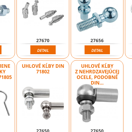
27670
27656
DETAIL
DETAIL
MENE
UHLOVÉ KĹBY DIN
UHLOVÉ KĹBY
KY
71802
Z NEHRDZAVEJÚCEJ
71805
OCELE, PODOBNÉ
DIN…
27650
27650