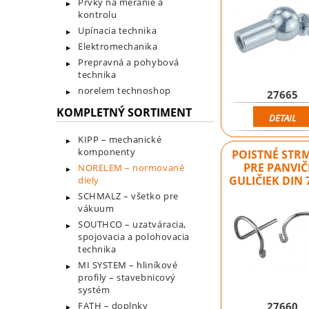
Prvky na meranie a
kontrolu
Upínacia technika
Elektromechanika
Prepravná a pohybová
technika
norelem technoshop
27665
KOMPLETNÝ SORTIMENT
DETAIL
KIPP – mechanické
komponenty
POISTNÉ STR
PRE PANVIČ
NORELEM – normované
GULIČIEK DIN 
diely
SCHMALZ – všetko pre
vákuum
SOUTHCO – uzatváracia,
spojovacia a polohovacia
technika
MI SYSTEM – hliníkové
profily – stavebnicový
systém
27660
FATH – doplnky