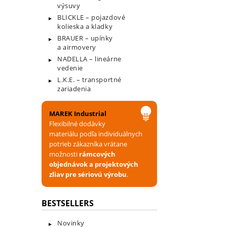
výsuvy
BLICKLE – pojazdové
kolieska a kladky
BRAUER – upínky
a airmovery
NADELLA – lineárne
vedenie
L.K.E. – transportné
zariadenia
MAREK Industrial
Flexibilné dodávky
materiálu podľa individuálnych
potrieb zákazníka vrátane
možnosti
rámcových
objednávok a projektových
zliav pre sériovú výrobu
.
BESTSELLERS
Novinky