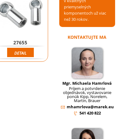
v kvalitných
priemyselných
komponentoch už viac
než 30 rokov.
KONTAKTUJTE MA
27655
DETAIL
Mgr. Michaela Hamrlová
Príjem a potvrdenie
objednávok, vystavovanie
ponúk Kipp, Norelem,
Martin, Brauer
mhamrlova@marek.eu
541 420 822