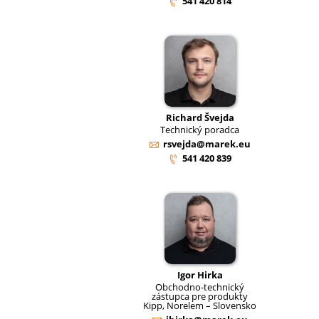
541 420 814
Richard Švejda
Technický poradca
rsvejda@marek.eu
541 420 839
Igor Hirka
Obchodno-technický
zástupca pre produkty
Kipp, Norelem – Slovensko