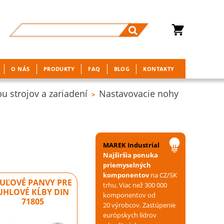
O NÁS
PRODUKTY
FAQ
BLOG
KONTAKTY
 strojov a zariadení
Nastavovacie nohy
>
MAREK Industrial
Najširšia ponuka
priemyselných
komponentov
na CZ/SK
UĽOVÉ PANVY PRE
trhu. Viac než 300 000
UHLOVÉ KĹBY DIN
komponentov od
71805
20 výrobcov. Zastúpenie
európskych lídrov