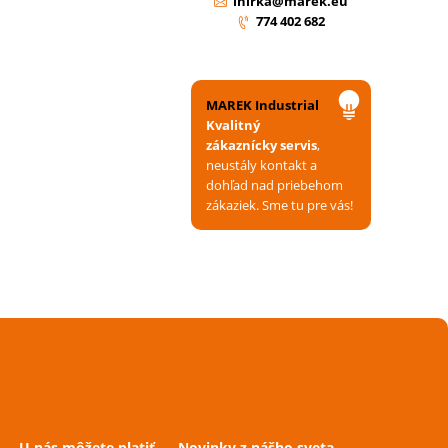
ihirka@marek.eu
774 402 682
MAREK Industrial
Kvalitný
zákaznícky servis
,
neustály kontakt a
dohľad nad priebehom
zákaziek. Sme tu pre vás!
U nás môžete platiť
Novinky z nášho sveta