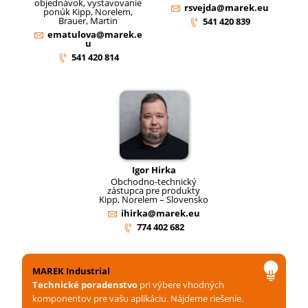
objednávok, vystavovanie
rsvejda@marek.eu
ponúk Kipp, Norelem,
Brauer, Martin
541 420 839
ematulova@marek.e
u
541 420 814
Igor Hirka
Obchodno-technický
zástupca pre produkty
Kipp, Norelem – Slovensko
ihirka@marek.eu
774 402 682
MAREK Industrial
Technické poradenstvo
pri výbere vhodných
komponentov pre vašu aplikáciu. Nájdeme riešenie.