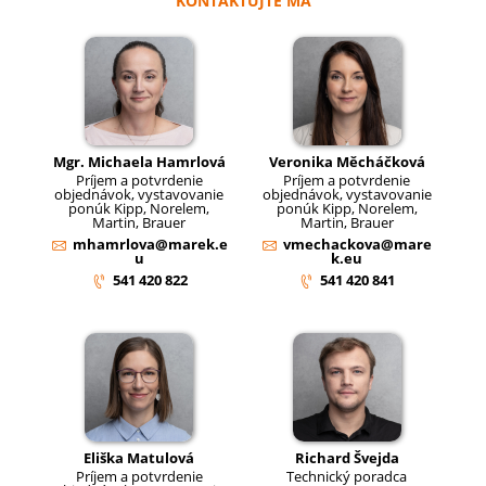
KONTAKTUJTE MA
Mgr. Michaela Hamrlová
Veronika Měcháčková
Príjem a potvrdenie
Príjem a potvrdenie
objednávok, vystavovanie
objednávok, vystavovanie
ponúk Kipp, Norelem,
ponúk Kipp, Norelem,
Martin, Brauer
Martin, Brauer
mhamrlova@marek.e
vmechackova@mare
u
k.eu
541 420 822
541 420 841
Eliška Matulová
Richard Švejda
Príjem a potvrdenie
Technický poradca