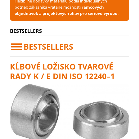
Flexibilné dodávky materiálu podľa individuálnych
potrieb zákazníka vrátane možnosti
rámcových
objednávok a projektových zliav pre sériovú výrobu
.
BESTSELLERS
BESTSELLERS
KĹBOVÉ LOŽISKO TVAROVÉ
RADY K / E DIN ISO 12240–1