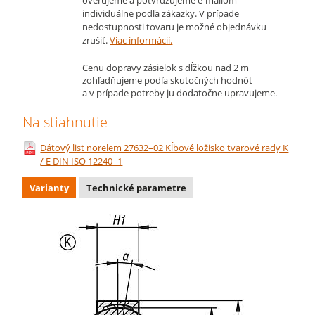
individuálne podľa zákazky. V prípade
nedostupnosti tovaru je možné objednávku
zrušiť.
Viac informácií.
Cenu dopravy zásielok s dĺžkou nad 2 m
zohľadňujeme podľa skutočných hodnôt
a v prípade potreby ju dodatočne upravujeme.
Na stiahnutie
Dátový list norelem 27632–02 Kĺbové ložisko tvarové rady K
/ E DIN ISO 12240–1
Varianty
Technické parametre