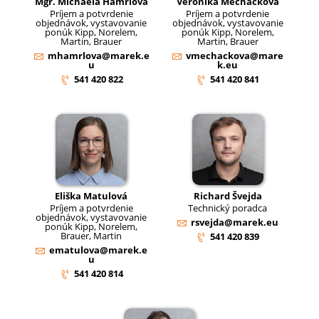
Mgr. Michaela Hamrlová
Veronika Měcháčková
Príjem a potvrdenie
Príjem a potvrdenie
objednávok, vystavovanie
objednávok, vystavovanie
ponúk Kipp, Norelem,
ponúk Kipp, Norelem,
Martin, Brauer
Martin, Brauer
mhamrlova@marek.e
vmechackova@mare
u
k.eu
541 420 822
541 420 841
Eliška Matulová
Richard Švejda
Príjem a potvrdenie
Technický poradca
objednávok, vystavovanie
rsvejda@marek.eu
ponúk Kipp, Norelem,
Brauer, Martin
541 420 839
ematulova@marek.e
u
541 420 814