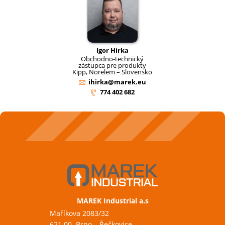
Igor Hirka
Obchodno-technický
zástupca pre produkty
Kipp, Norelem – Slovensko
ihirka@marek.eu
774 402 682
MAREK Industrial a.s
Maříkova 2083/32
621 00 Brno – Řečkovice