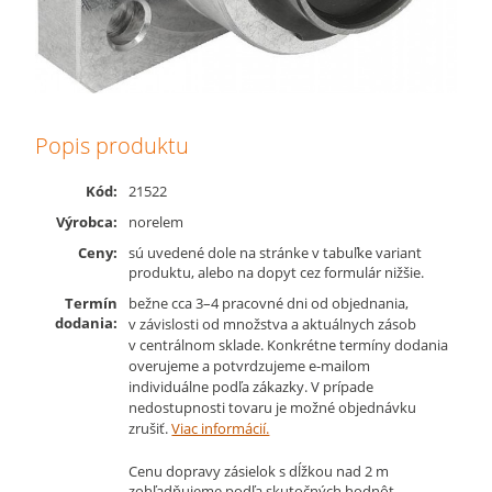
Popis produktu
Kód:
21522
Výrobca:
norelem
Ceny:
sú uvedené dole na stránke v tabuľke variant
produktu, alebo na dopyt cez formulár nižšie.
Termín
bežne cca 3–4 pracovné dni od objednania,
dodania:
v závislosti od množstva a aktuálnych zásob
v centrálnom sklade. Konkrétne termíny dodania
overujeme a potvrdzujeme e-mailom
individuálne podľa zákazky. V prípade
nedostupnosti tovaru je možné objednávku
zrušiť.
Viac informácií.
Cenu dopravy zásielok s dĺžkou nad 2 m
zohľadňujeme podľa skutočných hodnôt