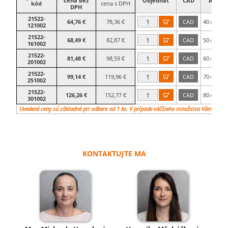
cena bez
Objednať
CAD
A
kód
cena s DPH
DPH
21522-
64,76 €
78,36 €
CAD
40

mm
121002
21522-
68,49 €
82,87 €
CAD
50

mm
161002
21522-
81,48 €
98,59 €
CAD
60

mm
201002
21522-
99,14 €
119,96 €
CAD
70

mm
251002
21522-
126,26 €
152,77 €
CAD
80

mm
301002
Uvedené ceny sú základné pri odbere od 1 ks. V prípade väčšieho množstva Vám vypr
KONTAKTUJTE MA