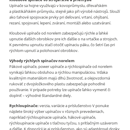
Upínače sa hojne využívajú v kovoprůmyslu, dřevařském
a plastikářském průmyslu, stejně jako při výrobě nástrojů. Slouží
ako ťahové spojovacie prvky pri deľovaní, vrtaní, ohýbaní,
rezaní, spojovaní, lepení, zváraní, montáži alebo uzatváraní.
Kloubové upínače od norelem zabezpečujú rýchle a ľahké
upnutie ďalších obrobkov pre ich ďalšie o na vrtačke a strojoch.
K pevnému upnutiu stačí otočiť upínaciu páku, čo šetrí čas pri
rýchlom upnutí a polohovaní obrobkov.
Výhody rýchlych spínačov norelem
Pákové upínače, power upínače a rýchlospínače od norelem
vynikajú ľahkou obsluhou a rýchlou manipuláciou. Vďaka
kvalitným materiálom majú dlhú životnosť, a olejovzdorná
rukoväť z dvojsložkového plastu zabezpečuje pohodlné
používanie. V prípade potreby lze upínače ľahko vymeniť či
doplniť – výhodné štandardné diely.
Rychloupínače:
verzia, variácie a príslušenstvo V ponuke
nájdete široký výber upínačov v rôznych prevedeniach,
napríklad rýchloupínacie upínače, hákové upínače,
rýchloupínacie upínače s tlačnou tyčou, s prítlačným uzáverom
a ďalšie. K dispozícii je aj príslušenstvo, ako sú adaptérové ​​dosky