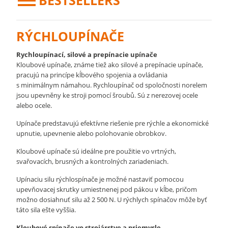
BESTSELLERS
RÝCHLOUPÍNAČE
Rychloupínací, silové a prepínacie upínače
Kloubové upínače, známe tiež ako silové a prepínacie upínače,
pracujú na princípe kĺbového spojenia a ovládania
s minimálnym námahou. Rychloupínač od spoločnosti norelem
jsou upevněny ke stroji pomocí šroubů. Sú z nerezovej ocele
alebo ocele.
Upínače predstavujú efektívne riešenie pre rýchle a ekonomické
upnutie, upevnenie alebo polohovanie obrobkov.
Kloubové upínače sú ideálne pre použitie vo vrtných,
svařovacích, brusných a kontrolných zariadeniach.
Upínaciu silu rýchlospínače je možné nastaviť pomocou
upevňovacej skrutky umiestnenej pod pákou v kĺbe, pričom
možno dosiahnuť silu až 2 500 N. U rýchlych spínačov môže byť
táto sila ešte vyššia.
Kloubové spínače vo strojárstve a priemysle