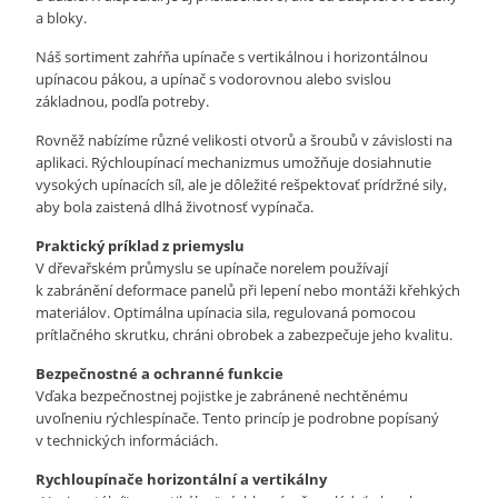
a bloky.
Náš sortiment zahŕňa upínače s vertikálnou i horizontálnou
upínacou pákou, a upínač s vodorovnou alebo svislou
základnou, podľa potreby.
Rovněž nabízíme různé velikosti otvorů a šroubů v závislosti na
aplikaci. Rýchloupínací mechanizmus umožňuje dosiahnutie
vysokých upínacích síl, ale je dôležité rešpektovať prídržné sily,
aby bola zaistená dlhá životnosť vypínača.
Praktický príklad z priemyslu
V dřevařském průmyslu se upínače norelem používají
k zabránění deformace panelů při lepení nebo montáži křehkých
materiálov. Optimálna upínacia sila, regulovaná pomocou
prítlačného skrutku, chráni obrobek a zabezpečuje jeho kvalitu.
Bezpečnostné a ochranné funkcie
Vďaka bezpečnostnej pojistke je zabránené nechtěnému
uvoľneniu rýchlespínače. Tento princíp je podrobne popísaný
v technických informáciách.
Rychloupínače horizontální a vertikálny