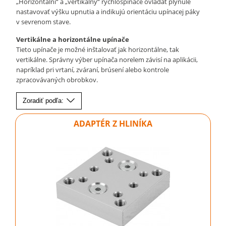
„Horizontální“ a „vertikálny“ rýchlospínače ovládať plynule
nastavovať výšku upnutia a indikujú orientáciu upínacej páky
v sevrenom stave.
Vertikálne a horizontálne upínače
Tieto upínače je možné inštalovať jak horizontálne, tak
vertikálne. Správny výber upínača norelem závisí na aplikácii,
napríklad pri vrtaní, zváraní, brúsení alebo kontrole
zpracovávaných obrobkov.
Zoradiť podľa:
ADAPTÉR Z HLINÍKA