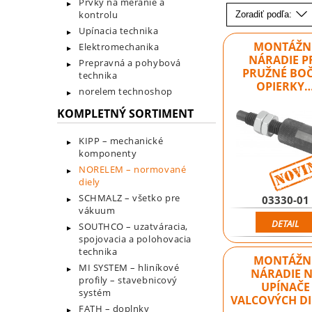
Prvky na meranie a
kontrolu
Zoradiť podľa:
Upínacia technika
MONTÁŽN
Elektromechanika
NÁRADIE P
Prepravná a pohybová
PRUŽNÉ BO
technika
OPIERKY
norelem technoshop
KOMPLETNÝ SORTIMENT
KIPP – mechanické
komponenty
NORELEM – normované
diely
SCHMALZ – všetko pre
03330-01
vákuum
DETAIL
SOUTHCO – uzatváracia,
spojovacia a polohovacia
technika
MONTÁŽN
MI SYSTEM – hliníkové
NÁRADIE 
profily – stavebnicový
UPÍNAČE
systém
VALCOVÝCH D
FATH – doplnky