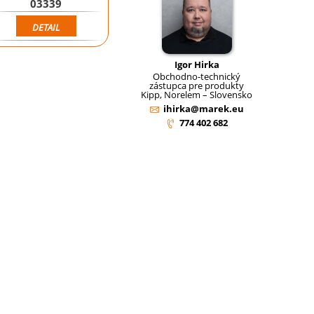
03339
DETAIL
Igor Hirka
Obchodno-technický
zástupca pre produkty
Kipp, Norelem – Slovensko
ihirka@marek.eu
774 402 682