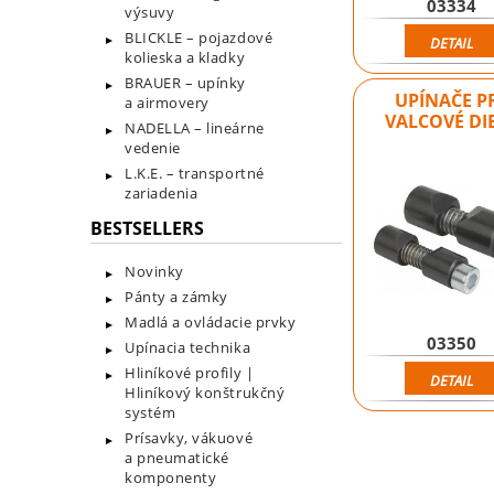
03334
výsuvy
BLICKLE – pojazdové
DETAIL
kolieska a kladky
BRAUER – upínky
UPÍNAČE P
a airmovery
VALCOVÉ DI
NADELLA – lineárne
vedenie
L.K.E. – transportné
zariadenia
BESTSELLERS
Novinky
Pánty a zámky
Madlá a ovládacie prvky
03350
Upínacia technika
Hliníkové profily |
DETAIL
Hliníkový konštrukčný
systém
Prísavky, vákuové
a pneumatické
komponenty