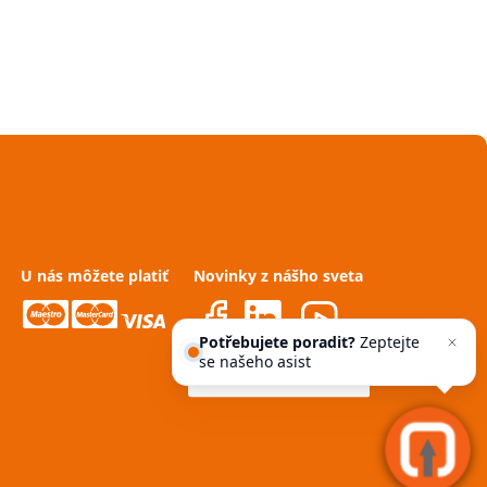
U nás môžete platiť
Novinky z nášho sveta
Potřebujete poradit?
Zeptejte
se našeho asistenta
Chettyho
.