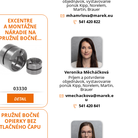
objednávok, vystavovanie
ponúk Kipp, Norelem,
Martin, Brauer
mhamrlova@marek.eu
EXCENTRE
541 420 822
A MONTÁŽNE
NÁRADIE NA
PRUŽNÉ BOČNÉ…
Veronika Měcháčková
Príjem a potvrdenie
objednávok, vystavovanie
ponúk Kipp, Norelem, Martin,
03330
Brauer
vmechackova@marek.e
DETAIL
u
541 420 841
PRUŽNÉ BOČNÉ
OPIERKY BEZ
TLAČNÉHO ČAPU