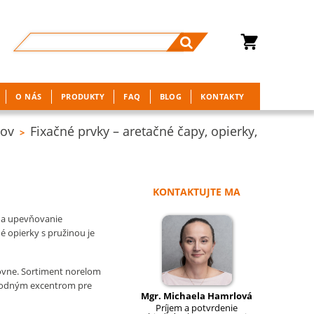
O NÁS
PRODUKTY
FAQ
BLOG
KONTAKTY
lov
Fixačné prvky – aretačné čapy, opierky,
>
KONTAKTUJTE MA
e a upevňovanie
né opierky s pružinou je
rovne. Sortiment norelom
vhodným excentrom pre
Mgr. Michaela Hamrlová
Príjem a potvrdenie