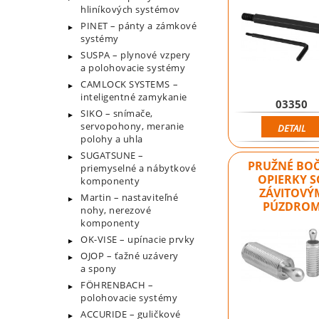
hliníkových systémov
PINET – pánty a zámkové
systémy
SUSPA – plynové vzpery
a polohovacie systémy
CAMLOCK SYSTEMS –
inteligentné zamykanie
03350
SIKO – snímače,
servopohony, meranie
DETAIL
polohy a uhla
SUGATSUNE –
PRUŽNÉ BO
priemyselné a nábytkové
OPIERKY S
komponenty
ZÁVITOVÝ
Martin – nastaviteľné
PÚZDRO
nohy, nerezové
komponenty
OK-VISE – upínacie prvky
OJOP – ťažné uzávery
a spony
FÖHRENBACH –
polohovacie systémy
ACCURIDE – guličkové