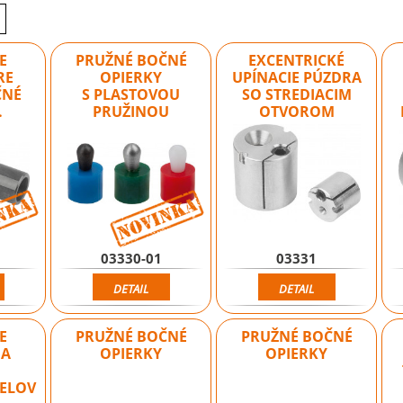
E
PRUŽNÉ BOČNÉ
EXCENTRICKÉ
RE
OPIERKY
UPÍNACIE PÚZDRA
ČNÉ
S PLASTOVOU
SO STREDIACIM
…
PRUŽINOU
OTVOROM
Novinka
Novinka
03330-01
03331
DETAIL
DETAIL
E
PRUŽNÉ BOČNÉ
PRUŽNÉ BOČNÉ
NA
OPIERKY
OPIERKY
IELOV