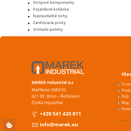
Strojové komponenty
Pojazdové kolieska
Nastaviteľné nohy
Zaisťovacie prvky
Snímače polohy
Hla
MAREK Industrial a.s
O ná
Maříkova 2083/32
Produ
621 00 Brno – Řečkovice
FAQ
Česká republika
Blog
Konta
+420 541 420 811
info@marek.eu