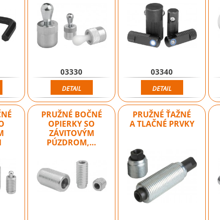
03330
03340
DETAIL
DETAIL
ČNÉ
PRUŽNÉ BOČNÉ
PRUŽNÉ ŤAŽNÉ
O
OPIERKY SO
A TLAČNÉ PRVKY
M
ZÁVITOVÝM
M
PÚZDROM,…