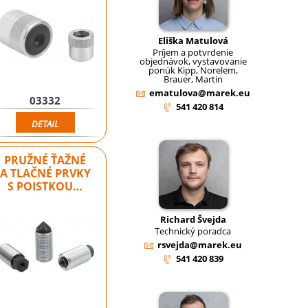
Eliška Matulová
Príjem a potvrdenie
objednávok, vystavovanie
ponúk Kipp, Norelem,
Brauer, Martin
ematulova@marek.eu
03332
541 420 814
DETAIL
PRUŽNÉ ŤAŽNÉ
A TLAČNÉ PRVKY
S POISTKOU…
Richard Švejda
Technický poradca
rsvejda@marek.eu
541 420 839