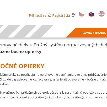
Prihlásiť sa
Registrácia
HLAVNÁ STRÁNKA
rmované diely
Pružný systém normalizovaných die
>
užné bočné opierky
BOČNÉ OPIERKY
lačné prvky sa používajú na polohovanie a upínanie, ako aj na pridržiavani
i už ide o gravírovanie, označovanie, vŕtanie alebo zváranie – bočné prítlač
zálne.
ch pružinových prítlačných opierok pôsobí sila na prítlačnú podložku vodo
čné prítlačné opierky so závitovými puzdrami, bez závitových puzdier as 