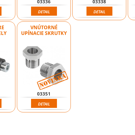
03336
03338
DETAIL
DETAIL
RE
VNÚTORNÉ
ELY
UPÍNACIE SKRUTKY
Novinka
03351
DETAIL