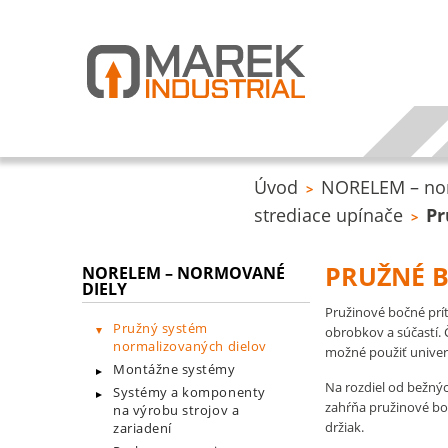
Úvod
NORELEM – no
>
strediace upínače
Pr
>
PRUŽNÉ 
NORELEM – NORMOVANÉ
DIELY
Pružinové bočné prít
Pružný systém
obrobkov a súčastí. Č
normalizovaných dielov
možné použiť univer
Montážne systémy
Na rozdiel od bežný
Systémy a komponenty
zahŕňa pružinové bo
na výrobu strojov a
držiak.
zariadení