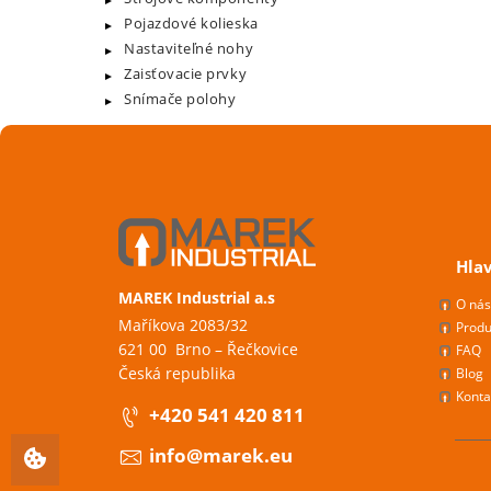
Pojazdové kolieska
Nastaviteľné nohy
Zaisťovacie prvky
Snímače polohy
Hla
MAREK Industrial a.s
O ná
Maříkova 2083/32
Produ
621 00 Brno – Řečkovice
FAQ
Česká republika
Blog
Konta
+420 541 420 811
info@marek.eu