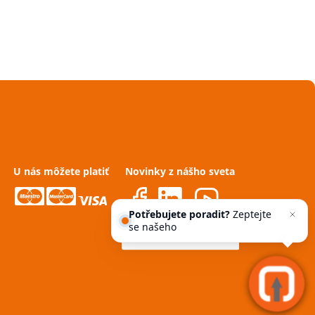
U nás môžete platiť
Novinky z nášho sveta
Potřebujete poradit?
Zeptejte
se našeho asistenta
Chett