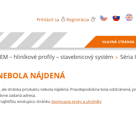
Prihlásiť sa
Registrácia
HLAVNÁ STRÁNKA
EM – hliníkové profily – stavebnicový systém
Séria 
>
NEBOLA NÁJDENÁ
 ale stránka produktu nebola nájdená. Pravdepodobne bola odstránená, 
ávne zadaná adresa.
najbližšiu existujúcu stránku
Spojovacie prvky a uholníky