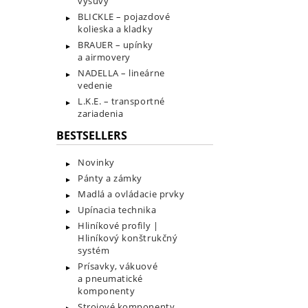
výsuvy
BLICKLE – pojazdové
kolieska a kladky
BRAUER – upínky
a airmovery
NADELLA – lineárne
vedenie
L.K.E. – transportné
zariadenia
BESTSELLERS
Novinky
Pánty a zámky
Madlá a ovládacie prvky
Upínacia technika
Hliníkové profily |
Hliníkový konštrukčný
systém
Prísavky, vákuové
a pneumatické
komponenty
Strojové komponenty