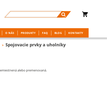
O NÁS
PRODUKTY
FAQ
BLOG
KONTAKTY
I
Spojovacie prvky a uholníky
>
premiestnená alebo premenovaná.