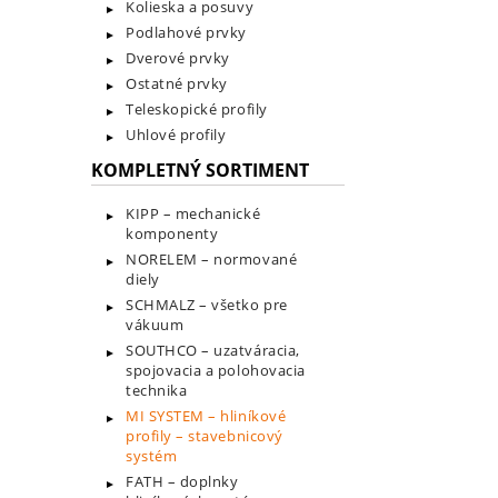
Kolieska a posuvy
Podlahové prvky
Dverové prvky
Ostatné prvky
Teleskopické profily
Uhlové profily
KOMPLETNÝ SORTIMENT
KIPP – mechanické
komponenty
NORELEM – normované
diely
SCHMALZ – všetko pre
vákuum
SOUTHCO – uzatváracia,
spojovacia a polohovacia
technika
MI SYSTEM – hliníkové
profily – stavebnicový
systém
FATH – doplnky