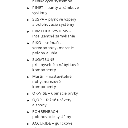
hliníkových systémov
PINET – pánty a zámkové
systémy
SUSPA – plynové vzpery
a polohovacie systémy
CAMLOCK SYSTEMS –
inteligentné zamykanie
SIKO – snímače,
servopohony, meranie
polohy a uhla
SUGATSUNE –
priemyselné a nábytkové
komponenty
Martin – nastaviteľné
nohy, nerezové
komponenty
OK-VISE – upínacie prvky
OJOP – ťažné uzávery
a spony
FÖHRENBACH –
polohovacie systémy
ACCURIDE – guličkové