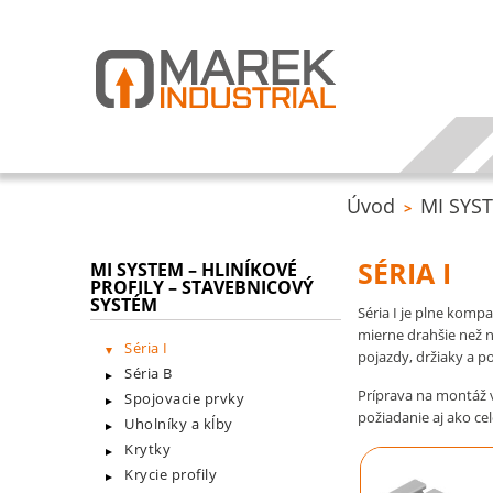
Úvod
MI SYST
>
SÉRIA I
MI SYSTEM – HLINÍKOVÉ
PROFILY – STAVEBNICOVÝ
SYSTÉM
Séria I je plne komp
mierne drahšie než 
Séria I
pojazdy, držiaky a p
Séria B
Príprava na montáž 
Spojovacie prvky
požiadanie aj ako ce
Uholníky a kĺby
Krytky
Krycie profily