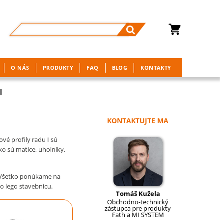
O NÁS
PRODUKTY
FAQ
BLOG
KONTAKTY
I
KONTAKTUJTE MA
vé profily radu I sú
ko sú matice, uholníky,
. Všetko ponúkame na
o lego stavebnicu.
Tomáš Kužela
Obchodno-technický
zástupca pre produkty
Fath a MI SYSTEM