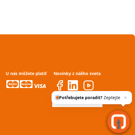
U nás môžete platiť
Novinky z nášho sveta
Potřebujete poradit?
Zeptejte
se našeho asisten