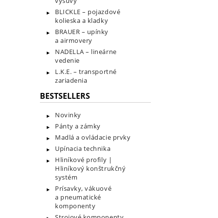
výsuvy
BLICKLE – pojazdové
kolieska a kladky
BRAUER – upínky
a airmovery
NADELLA – lineárne
vedenie
L.K.E. – transportné
zariadenia
BESTSELLERS
Novinky
Pánty a zámky
Madlá a ovládacie prvky
Upínacia technika
Hliníkové profily |
Hliníkový konštrukčný
systém
Prísavky, vákuové
a pneumatické
komponenty
Strojové komponenty