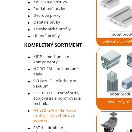
Kolieska a posuvy
Podlahové prvky
Dverové prvky
Ostatné prvky
Teleskopické profily
počet prod
Uhlové profily
Veľkosť 16 – dráž
KOMPLETNÝ SORTIMENT
KIPP – mechanické
komponenty
NORELEM – normované
diely
SCHMALZ – všetko pre
vákuum
SOUTHCO – uzatváracia,
počet produ
spojovacia a polohovacia
Ostatné profi
technika
MI SYSTEM – hliníkové
profily – stavebnicový
systém
FATH – doplnky