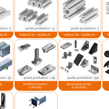
uktov:
počet produktov:
počet produktov:
5
12
3
ka I8
Veľkosť 20 – drážka I5
Veľkosť 30 – drážka I6
V
ktov:
počet produktov:
počet produktov:
20
128
209
ly
Drážkové matice
Spojovacie prvky
a skrutky
a uholníky