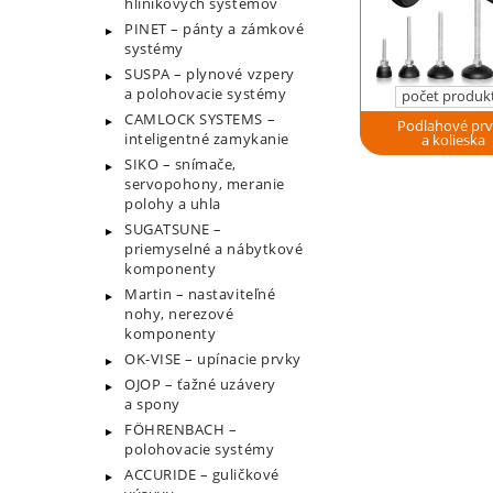
hliníkových systémov
PINET – pánty a zámkové
systémy
SUSPA – plynové vzpery
a polohovacie systémy
počet produk
CAMLOCK SYSTEMS –
Podlahové pr
inteligentné zamykanie
a kolieska
SIKO – snímače,
servopohony, meranie
polohy a uhla
SUGATSUNE –
priemyselné a nábytkové
komponenty
Martin – nastaviteľné
nohy, nerezové
komponenty
OK-VISE – upínacie prvky
OJOP – ťažné uzávery
a spony
FÖHRENBACH –
polohovacie systémy
ACCURIDE – guličkové