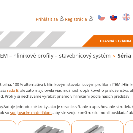
Prihlásiť sa
Registrácia
HLAVNÁ STRÁNKA
EM – hliníkové profily – stavebnicový systém
Séria 
>
atibilná, 100 % alternatíva k hliníkovým stavebnicovým profilom ITEM. Hliníko
naša
rada B
, ale zato majú oveľa viac možností doplnkového príslušenstva, a
od. Profily si nechávame vyrábať priamo v hlinikárni podľa našich predstáv.
vyžaduje jednoduché kroky, ako je rezanie, vŕtanie a upevňovanie skrutiek
lok so
spojovacím materiálom
, aby ste svoju konštrukciu mohli poskladať ak