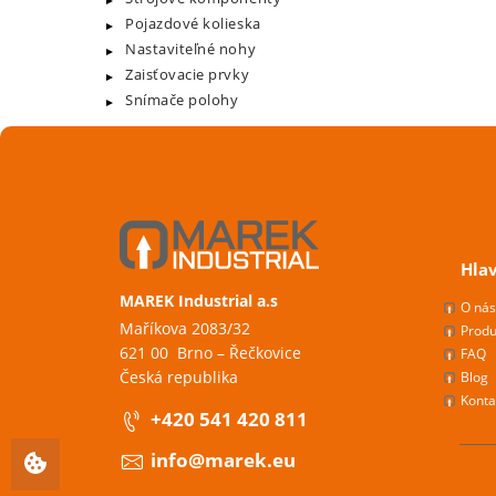
Pojazdové kolieska
Nastaviteľné nohy
Zaisťovacie prvky
Snímače polohy
Hla
MAREK Industrial a.s
O ná
Maříkova 2083/32
Produ
621 00 Brno – Řečkovice
FAQ
Česká republika
Blog
Konta
+420 541 420 811
info@marek.eu