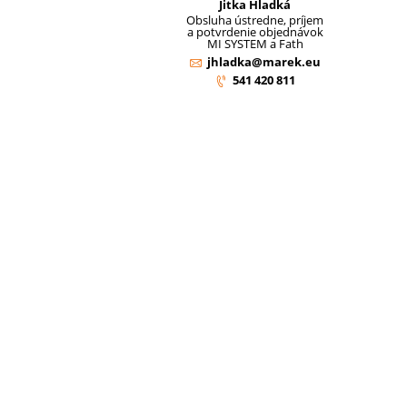
Jitka Hladká
Obsluha ústredne, príjem
a potvrdenie objednávok
MI SYSTEM a Fath
jhladka@marek.eu
541 420 811