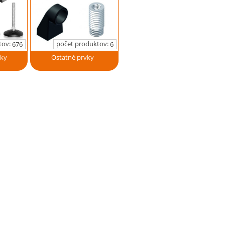
tov:
počet produktov:
676
6
vky
Ostatné prvky