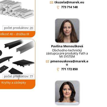
tkuzela@marek.eu
773 714 148
počet produktov:
20
eľkosť 40 – drážka I8
Pavlína Menoušková
Obchodno-technický
zástupca pre produkty Fath a
MI SYSTEM
pmenouskova@marek.e
u
771 172 850
počet produktov:
77
Krytky a záslepky