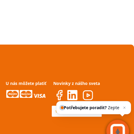
U nás môžete platiť
Novinky z nášho sveta
Potřebujete poradit?
Zeptejte
se našeho asis