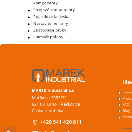
komponenty
Strojové komponenty
Pojazdové kolieska
Nastaviteľné nohy
Zaisťovacie prvky
Snímače polohy
Hla
MAREK Industrial a.s
O ná
Maříkova 2083/32
Produ
621 00 Brno – Řečkovice
FAQ
Česká republika
Blog
Konta
+420 541 420 811