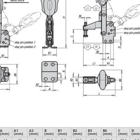
A
A1
A2
B
B1
B2
B3
B6
C
D
(mm)
(mm)
(mm)
(mm)
(mm)
(mm)
(mm)
(mm)
(mm)
(mm