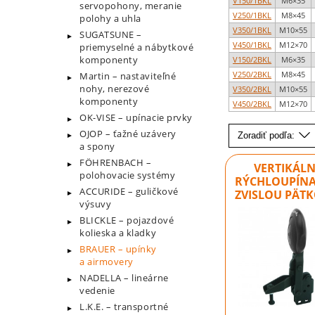
V150/1BKL
M6×35
servopohony, meranie
V250/1BKL
M8×45
polohy a uhla
V350/1BKL
M10×55
SUGATSUNE –
V450/1BKL
M12×70
priemyselné a nábytkové
komponenty
V150/2BKL
M6×35
V250/2BKL
M8×45
Martin – nastaviteľné
nohy, nerezové
V350/2BKL
M10×55
komponenty
V450/2BKL
M12×70
OK-VISE – upínacie prvky
OJOP – ťažné uzávery
Zoradiť podľa:
a spony
FÖHRENBACH –
VERTIKÁL
polohovacie systémy
RÝCHLOUPÍNA
ACCURIDE – guličkové
ZVISLOU PÄT
výsuvy
BLICKLE – pojazdové
kolieska a kladky
BRAUER – upínky
a airmovery
NADELLA – lineárne
vedenie
L.K.E. – transportné