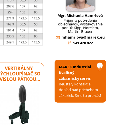
175.7
86.5
53
207.6
107
62
254
153
95
Mgr. Michaela Hamrlová
271.9
173.5
113.5
Príjem a potvrdenie
objednávok, vystavovanie
162.9
86.5
53
ponúk Kipp, Norelem,
191.4
107
62
Martin, Brauer
230.5
153
95
mhamrlova@marek.eu
249.1
173.5
113.5
541 420 822
MAREK Industrial
VERTIKÁLNY
Kvalitný
RÝCHLOUPÍNAČ SO
zákaznícky servis
,
ZVISLOU PÄTKOU…
neustály kontakt a
dohľad nad priebehom
zákaziek. Sme tu pre vás!