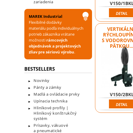
zariadenia
V150/1BK
DETAIL
MAREK Industrial
Flexibilné dodávky
materiálu podľa individuálnych
VERTIKÁL
potrieb zákazníka vrátane
RÝCHLOUPÍ
S VODOROV
možnosti
rámcových
PÄTKOU
objednávok a projektových
zliav pre sériovú výrobu
.
BESTSELLERS
Novinky
Pánty a zámky
Madlá a ovládacie prvky
V150/2BK
Upínacia technika
DETAIL
Hliníkové profily |
Hliníkový konštrukčný
systém
Prísavky, vákuové
a pneumatické