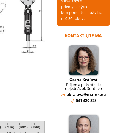
v kvalitných
priemyselných
komponentoch už viac
než 30 rokov.
KONTAKTUJTE MA
Ozana Kráľová
Príjem a potvrdenie
objednávok Southco
okralova@marek.eu
541 420 828
H
L
L1
)
(mm)
(mm)
(mm)