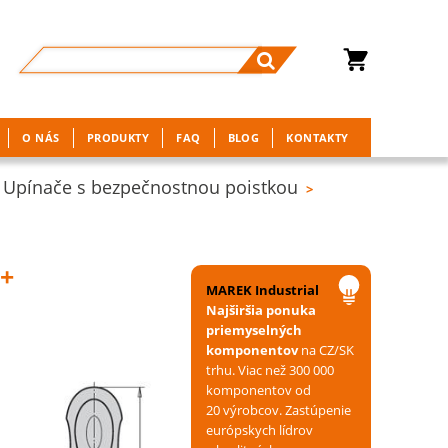
O NÁS
PRODUKTY
FAQ
BLOG
KONTAKTY
Upínače s bezpečnostnou poistkou
>
+
MAREK Industrial
Najširšia ponuka
priemyselných
komponentov
na CZ/SK
trhu. Viac než 300 000
komponentov od
20 výrobcov. Zastúpenie
európskych lídrov