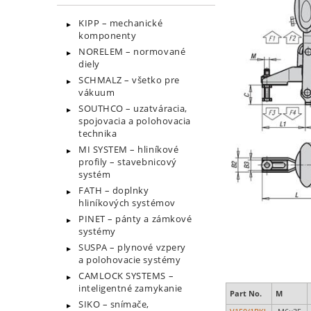
KIPP – mechanické
komponenty
NORELEM – normované
diely
SCHMALZ – všetko pre
vákuum
SOUTHCO – uzatváracia,
spojovacia a polohovacia
technika
MI SYSTEM – hliníkové
profily – stavebnicový
systém
FATH – doplnky
hliníkových systémov
PINET – pánty a zámkové
systémy
SUSPA – plynové vzpery
a polohovacie systémy
CAMLOCK SYSTEMS –
inteligentné zamykanie
Part No.
M
SIKO – snímače,