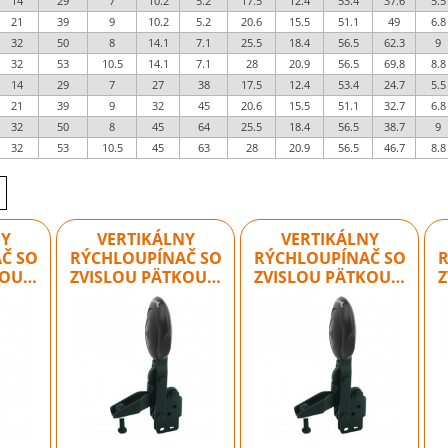
14
29
7
10.2
5.2
17.5
12.4
53.4
37.6
5.5
21
39
9
10.2
5.2
20.6
15.5
51.1
49
6.8
32
50
8
14.1
7.1
25.5
18.4
56.5
62.3
9
32
53
10.5
14.1
7.1
28
20.9
56.5
69.8
8.8
14
29
7
27
38
17.5
12.4
53.4
24.7
5.5
21
39
9
32
45
20.6
15.5
51.1
32.7
6.8
32
50
8
45
64
25.5
18.4
56.5
38.7
9
32
53
10.5
45
63
28
20.9
56.5
46.7
8.8
NY
VERTIKÁLNY
VERTIKÁLNY
Č SO
RÝCHLOUPÍNAČ SO
RÝCHLOUPÍNAČ SO
KOU…
ZVISLOU PÄTKOU…
ZVISLOU PÄTKOU…