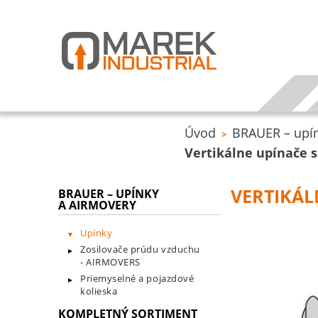
Úvod
BRAUER – upín
>
Vertikálne upínače s
VERTIKÁL
BRAUER – UPÍNKY
A AIRMOVERY
Upínky
Zosilovače prúdu vzduchu
- AIRMOVERS
Priemyselné a pojazdové
kolieska
KOMPLETNÝ SORTIMENT