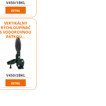
V450/1BKL
DETAIL
VERTIKÁLNY
RÝCHLOUPÍNAČ
S VODOROVNOU
PÄTKOU…
V450/2BKL
DETAIL