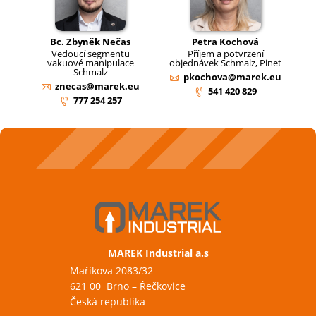
Bc. Zbyněk Nečas
Petra Kochová
Vedoucí segmentu
Příjem a potvrzení
vakuové manipulace
objednávek Schmalz, Pinet
Schmalz
pkochova@marek.eu
znecas@marek.eu
541 420 829
777 254 257
MAREK Industrial a.s
Maříkova 2083/32
621 00 Brno – Řečkovice
Česká republika