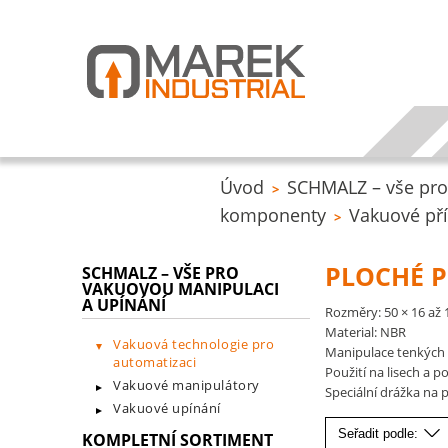
Úvod
SCHMALZ – vše pro
>
komponenty
Vakuové př
>
PLOCHÉ P
SCHMALZ – VŠE PRO
VAKUOVOU MANIPULACI
A UPÍNÁNÍ
Rozměry: 50 × 16 až
Material: NBR
Vakuová technologie pro
Manipulace tenkých
automatizaci
Použití na lisech a 
Vakuové manipulátory
Speciální drážka na
Vakuové upínání
Seřadit podle:
KOMPLETNÍ SORTIMENT