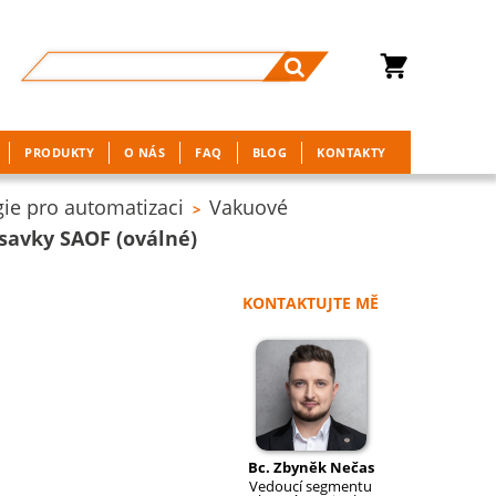
PRODUKTY
O NÁS
FAQ
BLOG
KONTAKTY
ie pro automatizaci
Vakuové
>
ísavky SAOF (oválné)
KONTAKTUJTE MĚ
Bc. Zbyněk Nečas
Vedoucí segmentu