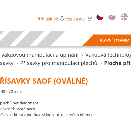
Přihlásit se
Registrace
HLAVNÍ STRÁNKA
 vakuovou manipulaci a upínání
Vakuová technolog
>
ísavky
Přísavky pro manipulaci plechů
Ploché př
>
>
ŘÍSAVKY SAOF (OVÁLNÉ)
 140 × 70 mm
 plechů bez deformace
podávacích systémech
 přísavce, která zabraňuje sklouznutí mastného břemene