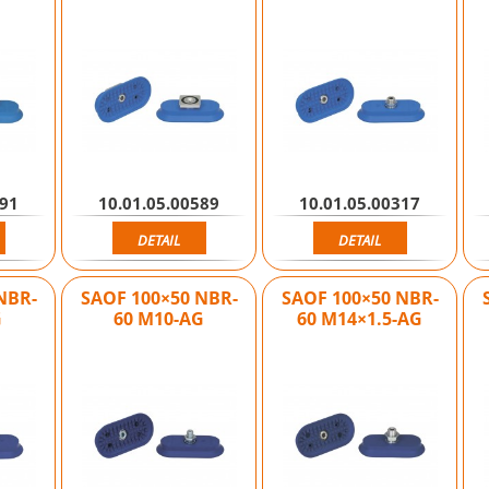
591
10.01.05.00589
10.01.05.00317
DETAIL
DETAIL
NBR-
SAOF 100×50 NBR-
SAOF 100×50 NBR-
G
60 M10-AG
60 M14×1.5-AG