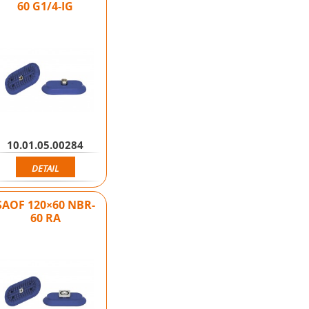
60 G1/4-IG
10.01.05.00284
DETAIL
SAOF 120×60 NBR-
60 RA