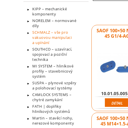
KIPP – mechanické
komponenty
NORELEM – normované
díly
SAOF 100×50 
SCHMALZ – vše pro
45 G1/4-A
vakuovou manipulaci
a upínání
SOUTHCO – uzavírací,
spojovací a poziční
technika
MI SYSTEM – hliníkové
profily – stavebnicový
systém
SUSPA – plynové vzpěry
a polohovací systémy
10.01.05.00
CAMLOCK SYSTEMS –
chytré zamykání
DETAIL
FATH | doplňky
hliníkových systémů
SAOF 100×50 
Martin – stavěcí nohy,
45 M14×1.5
nerezové komponenty