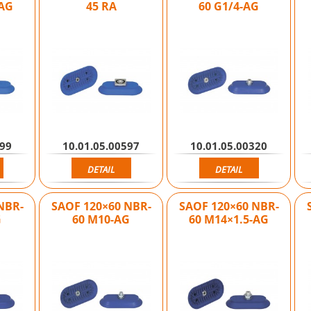
-AG
45 RA
60 G1/4-AG
599
10.01.05.00597
10.01.05.00320
DETAIL
DETAIL
NBR-
SAOF 120×60 NBR-
SAOF 120×60 NBR-
G
60 M10-AG
60 M14×1.5-AG