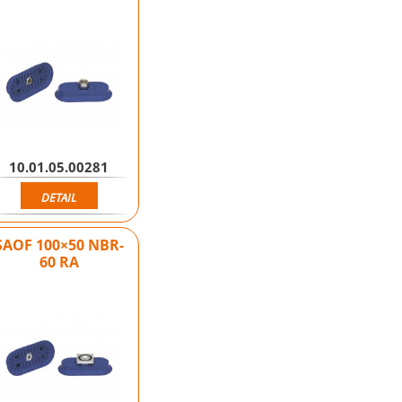
10.01.05.00281
DETAIL
SAOF 100×50 NBR-
60 RA