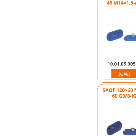
45 M14×1.5
10.01.05.00
DETAIL
SAOF 120×60 
60 G3/8-I