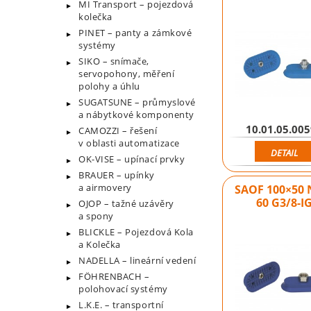
MI Transport – pojezdová
kolečka
PINET – panty a zámkové
systémy
SIKO – snímače,
servopohony, měření
polohy a úhlu
SUGATSUNE – průmyslové
a nábytkové komponenty
10.01.05.00
CAMOZZI – řešení
v oblasti automatizace
DETAIL
OK-VISE – upínací prvky
BRAUER – upínky
a airmovery
SAOF 100×50 
60 G3/8-I
OJOP – tažné uzávěry
a spony
BLICKLE – Pojezdová Kola
a Kolečka
NADELLA – lineární vedení
FÖHRENBACH –
polohovací systémy
L.K.E. – transportní