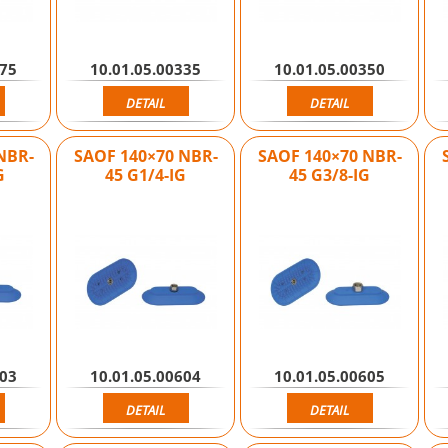
275
10.01.05.00335
10.01.05.00350
DETAIL
DETAIL
NBR-
SAOF 140×70 NBR-
SAOF 140×70 NBR-
G
45 G1/4-IG
45 G3/8-IG
603
10.01.05.00604
10.01.05.00605
DETAIL
DETAIL