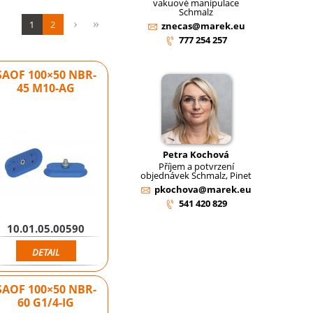
vakuové manipulace
Schmalz
1
2
znecas@marek.eu
777 254 257
SAOF 100×50 NBR-
45 M10-AG
Petra Kochová
Příjem a potvrzení
objednávek Schmalz, Pinet
pkochova@marek.eu
541 420 829
10.01.05.00590
DETAIL
SAOF 100×50 NBR-
60 G1/4-IG