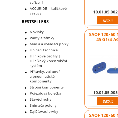
zařízení
ACCURIDE – kuličkové
10.01.05.00
výsuvy
DETAIL
BESTSELLERS
Novinky
SAOF 120×60 
Panty a zámky
45 G1/4-A
Madla a ovládací prvky
Upínací technika
Hliníkové profily |
Hliníkový konstrukční
systém
Přísavky, vakuové
a pneumatické
komponenty
Strojní komponenty
10.01.05.00
Pojezdová kolečka
Stavěcí nohy
DETAIL
Snímače polohy
Zajišťovací prvky
SAOF 120×60 