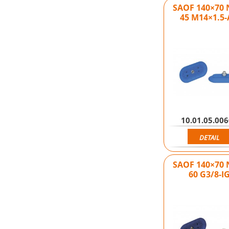
SAOF 140×70 
45 M14×1.5
10.01.05.00
DETAIL
SAOF 140×70 
60 G3/8-I