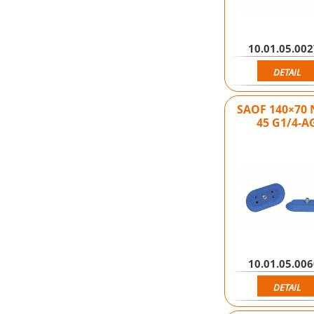
10.01.05.00
DETAIL
SAOF 140×70 
45 G1/4-A
10.01.05.00
DETAIL