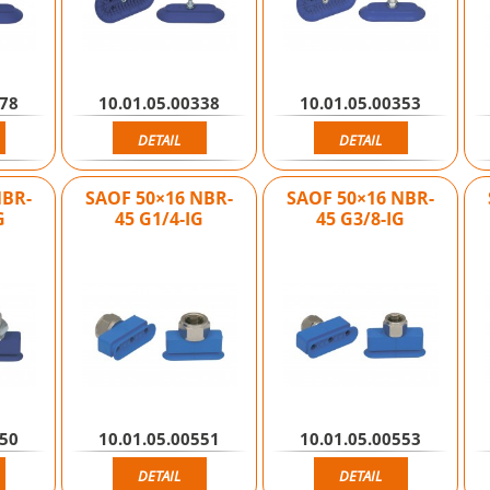
278
10.01.05.00338
10.01.05.00353
DETAIL
DETAIL
NBR-
SAOF 50×16 NBR-
SAOF 50×16 NBR-
G
45 G1/4-IG
45 G3/8-IG
550
10.01.05.00551
10.01.05.00553
DETAIL
DETAIL