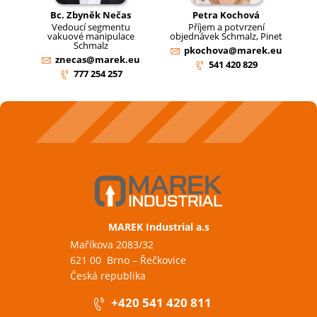
Bc. Zbyněk Nečas
Petra Kochová
Vedoucí segmentu
Příjem a potvrzení
vakuové manipulace
objednávek Schmalz, Pinet
Schmalz
pkochova@marek.eu
znecas@marek.eu
541 420 829
777 254 257
MAREK Industrial a.s
Maříkova 2083/32
621 00 Brno – Řečkovice
Česká republika
+420 541 420 811