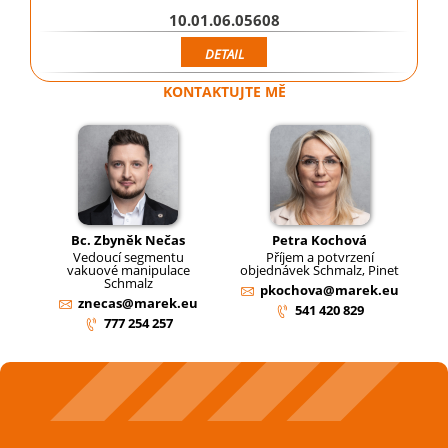
10.01.06.05608
DETAIL
KONTAKTUJTE MĚ
Bc. Zbyněk Nečas
Petra Kochová
Vedoucí segmentu
Příjem a potvrzení
vakuové manipulace
objednávek Schmalz, Pinet
Schmalz
pkochova@marek.eu
znecas@marek.eu
541 420 829
777 254 257