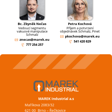
Bc. Zbyněk Nečas
Petra Kochová
Vedoucí segmentu
Příjem a potvrzení
vakuové manipulace
objednávek Schmalz, Pinet
Schmalz
pkochova@marek.eu
znecas@marek.eu
541 420 829
777 254 257
MAREK Industrial a.s
Maříkova 2083/32
621 00 Brno – Řečkovice