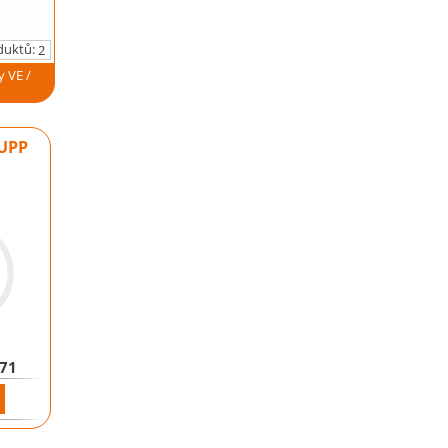
duktů:
2
 VE /
UPP
171