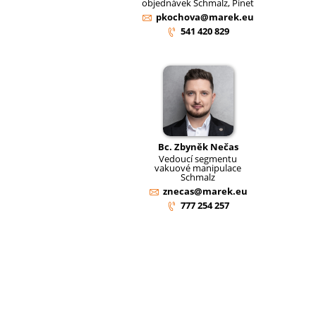
objednávek Schmalz, Pinet
pkochova@marek.eu
541 420 829
Bc. Zbyněk Nečas
Vedoucí segmentu
vakuové manipulace
Schmalz
znecas@marek.eu
777 254 257