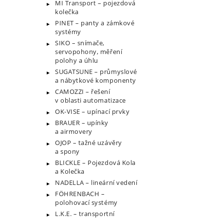
MI Transport – pojezdová
kolečka
PINET – panty a zámkové
systémy
SIKO – snímače,
servopohony, měření
polohy a úhlu
SUGATSUNE – průmyslové
a nábytkové komponenty
CAMOZZI – řešení
v oblasti automatizace
OK-VISE – upínací prvky
BRAUER – upínky
a airmovery
OJOP – tažné uzávěry
a spony
BLICKLE – Pojezdová Kola
a Kolečka
NADELLA – lineární vedení
FÖHRENBACH –
polohovací systémy
L.K.E. – transportní