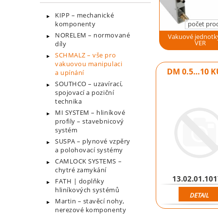
KIPP – mechanické
počet pro
komponenty
NORELEM – normované
Vakuové jednotky
VER
díly
SCHMALZ – vše pro
vakuovou manipulaci
DM 0.5…10 K
a upínání
SOUTHCO – uzavírací,
spojovací a poziční
technika
MI SYSTEM – hliníkové
profily – stavebnicový
systém
SUSPA – plynové vzpěry
a polohovací systémy
CAMLOCK SYSTEMS –
chytré zamykání
13.02.01.10
FATH | doplňky
hliníkových systémů
DETAIL
Martin – stavěcí nohy,
nerezové komponenty