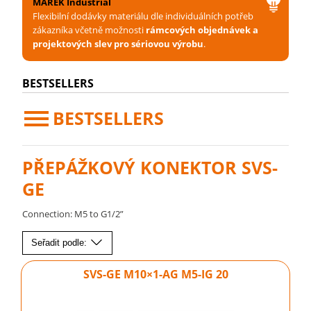
MAREK Industrial
Flexibilní dodávky materiálu dle individuálních potřeb
zákazníka včetně možnosti
rámcových objednávek a
projektových slev pro sériovou výrobu
.
BESTSELLERS
BESTSELLERS
PŘEPÁŽKOVÝ KONEKTOR SVS-
GE
Connection: M5 to G1/2”
Seřadit podle:
SVS-GE M10×1-AG M5-IG 20