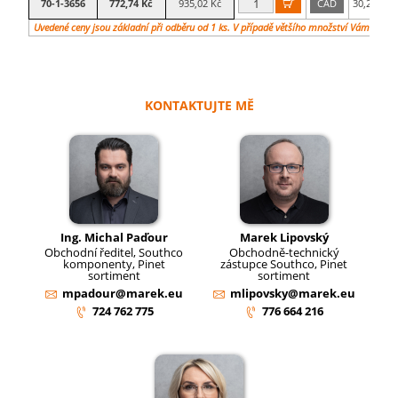
70-1-3656
772,74 Kč
935,02 Kč
CAD
30,2

mm
Uvedené ceny jsou základní při odběru od 1 ks. V případě většího množství Vám vypra
KONTAKTUJTE MĚ
Ing. Michal Paďour
Marek Lipovský
Obchodní ředitel, Southco
Obchodně-technický
komponenty, Pinet
zástupce Southco, Pinet
sortiment
sortiment
mpadour@marek.eu
mlipovsky@marek.eu
724 762 775
776 664 216