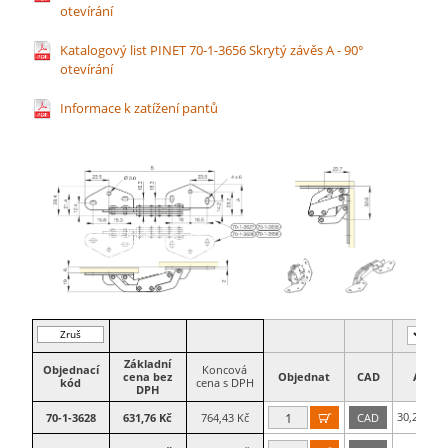
otevírání
Katalogový list PINET 70-1-3656 Skrytý závěs A - 90°
otevírání
Informace k zatížení pantů
Zruš
filtr
Základní
Objednací
Koncová
cena bez
Objednat
CAD
A
kód
cena s DPH
DPH
30,2
70-1-3628
631,76 Kč
764,43 Kč
CAD

mm