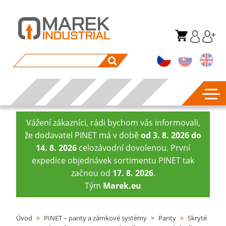
Vážení zákazníci, rádi bychom vás informovali,
že dodavatel PINET má v době
od 3. 8. 2026 do
14. 8. 2026
celozávodní dovolenou. První
expedice objednávek sortimentu PINET tak
začnou od
17. 8. 2026
.
Tým
Marek.eu
Úvod
>
PINET – panty a zámkové systémy
>
Panty
>
Skryté