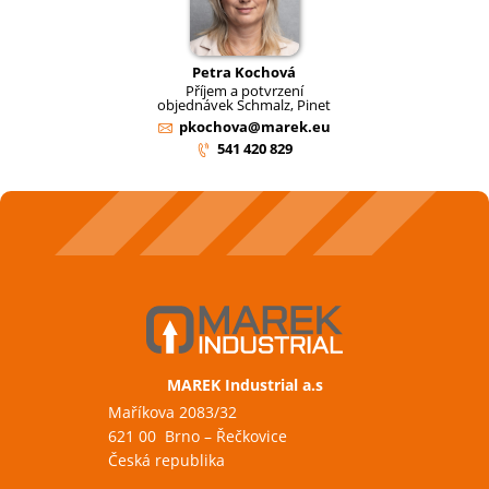
Petra Kochová
Příjem a potvrzení
objednávek Schmalz, Pinet
pkochova@marek.eu
541 420 829
MAREK Industrial a.s
Maříkova 2083/32
621 00 Brno – Řečkovice
Česká republika