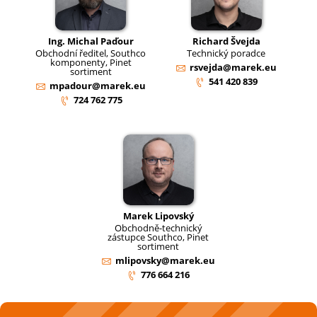
Ing. Michal Paďour
Richard Švejda
Obchodní ředitel, Southco
Technický poradce
komponenty, Pinet
rsvejda@marek.eu
sortiment
541 420 839
mpadour@marek.eu
724 762 775
Marek Lipovský
Obchodně-technický
zástupce Southco, Pinet
sortiment
mlipovsky@marek.eu
776 664 216