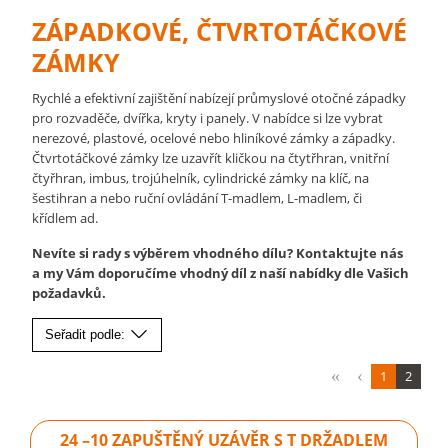
ZÁPADKOVÉ, ČTVRTOTÁČKOVÉ
ZÁMKY
Rychlé a efektivní zajištění nabízejí průmyslové otočné západky
pro rozvaděče, dvířka, kryty i panely. V nabídce si lze vybrat
nerezové, plastové, ocelové nebo hliníkové zámky a západky.
Čtvrtotáčkové zámky lze uzavřít kličkou na čtytřhran, vnitřní
čtyřhran, imbus, trojúhelník, cylindrické zámky na klíč, na
šestihran a nebo ruční ovládání T-madlem, L-madlem, či
křídlem ad.
Nevíte si rady s výběrem vhodného dílu? Kontaktujte nás
a my Vám doporučíme vhodný díl z naší nabídky dle Vašich
požadavků.
Seřadit podle:
1
2
24 –10 ZAPUŠTĚNÝ UZÁVĚR S T DRŽADLEM