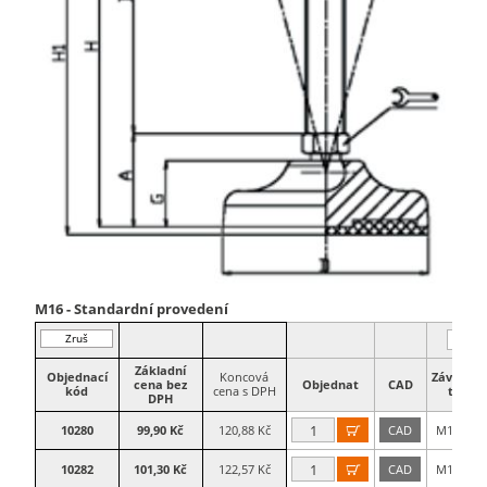
M16 - Standardní provedení
Zruš
filtr
Základní
Objednací
Koncová
Závitová
cena bez
Objednat
CAD
kód
cena s DPH
tyč
DPH
10280
99,90 Kč
120,88 Kč
CAD
M16×50

10282
101,30 Kč
122,57 Kč
CAD
M16×75
