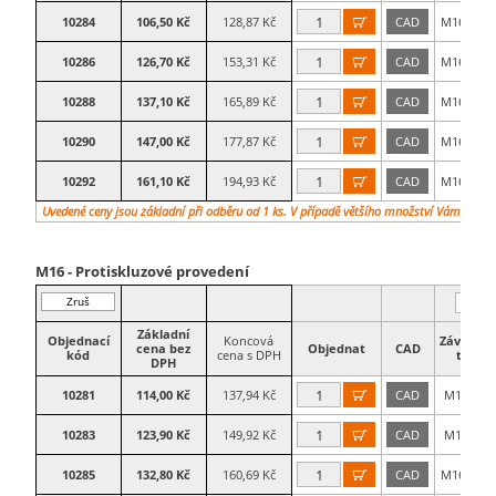
10284
106,50 Kč
128,87 Kč
CAD
M16×100

10286
126,70 Kč
153,31 Kč
CAD
M16×125

10288
137,10 Kč
165,89 Kč
CAD
M16×150

10290
147,00 Kč
177,87 Kč
CAD
M16×175

10292
161,10 Kč
194,93 Kč
CAD
M16×200

Uvedené ceny jsou základní při odběru od 1 ks. V případě většího množství Vám vypra
M16 - Protiskluzové provedení
Zruš
filtr
Základní
Objednací
Koncová
Závitová
cena bez
Objednat
CAD
kód
cena s DPH
tyč
DPH
10281
114,00 Kč
137,94 Kč
CAD
M16×50

10283
123,90 Kč
149,92 Kč
CAD
M16×75

10285
132,80 Kč
160,69 Kč
CAD
M16×100
