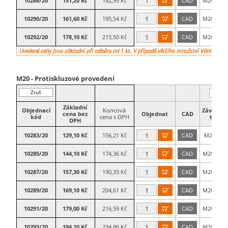
10288/20
151,20 Kč
182,95 Kč
CAD
M20×150

10290/20
161,60 Kč
195,54 Kč
CAD
M20×175

10292/20
178,10 Kč
215,50 Kč
CAD
M20×200

Uvedené ceny jsou základní při odběru od 1 ks. V případě většího množství Vám vypra
M20 - Protiskluzové provedení
Zruš
filtr
Základní
Objednací
Koncová
Závitová
cena bez
Objednat
CAD
kód
cena s DPH
tyč
DPH
10283/20
129,10 Kč
156,21 Kč
CAD
M20×75

10285/20
144,10 Kč
174,36 Kč
CAD
M20×100

10287/20
157,30 Kč
190,33 Kč
CAD
M20×125

10289/20
169,10 Kč
204,61 Kč
CAD
M20×150

10291/20
179,00 Kč
216,59 Kč
CAD
M20×175

10293/20
194,10 Kč
234,86 Kč
CAD
M20×200
