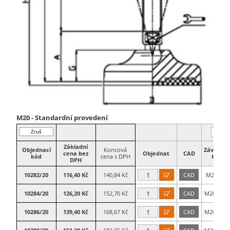
M20 - Standardní provedení
Zruš
filtr
Základní
Objednací
Koncová
Závitová
cena bez
Objednat
CAD
kód
cena s DPH
tyč
DPH
10282/20
116,40 Kč
140,84 Kč
CAD
M20×75

10284/20
126,20 Kč
152,70 Kč
CAD
M20×100

10286/20
139,40 Kč
168,67 Kč
CAD
M20×125
