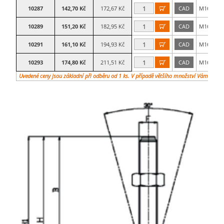
10287
142,70 Kč
172,67 Kč
CAD
M16×125

10289
151,20 Kč
182,95 Kč
CAD
M16×150

10291
161,10 Kč
194,93 Kč
CAD
M16×175

10293
174,80 Kč
211,51 Kč
CAD
M16×200

Uvedené ceny jsou základní při odběru od 1 ks. V případě většího množství Vám vypra