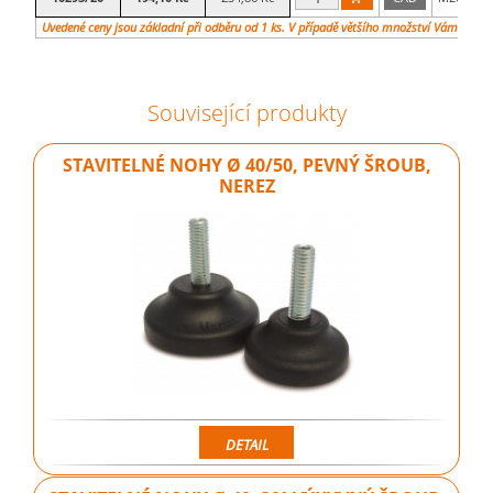
Uvedené ceny jsou základní při odběru od 1 ks. V případě většího množství Vám vypra
Související produkty
STAVITELNÉ NOHY Ø 40/50, PEVNÝ ŠROUB,
NEREZ
DETAIL