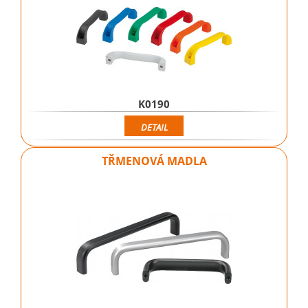
K0190
DETAIL
TŘMENOVÁ MADLA