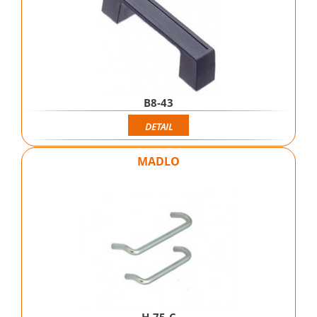
B8-43
DETAIL
MADLO
H-75-C