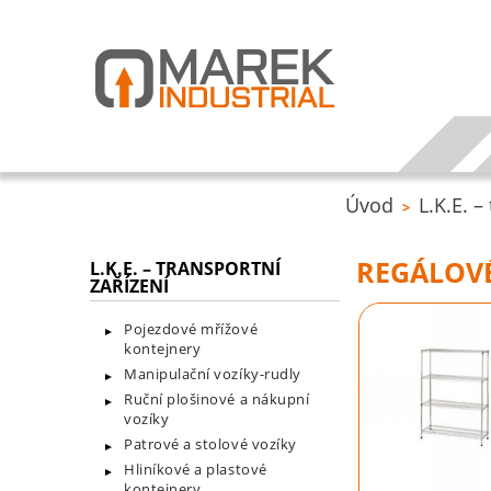
Úvod
L.K.E. –
>
REGÁLOVÉ
L.K.E. – TRANSPORTNÍ
ZAŘÍZENÍ
Pojezdové mřížové
kontejnery
Manipulační vozíky-rudly
Ruční plošinové a nákupní
vozíky
Patrové a stolové vozíky
Hliníkové a plastové
kontejnery