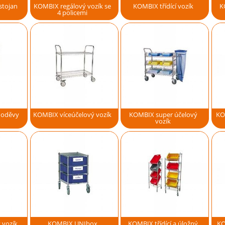
stojan
KOMBIX regálový vozík se
KOMBIX třídící vozík
K
4 policemi
 oděvy
KOMBIX víceúčelový vozík
KOMBIX super účelový
KO
vozík
 vozík
KOMBIX UNIbox
KOMBIX třídící a úložný
KO