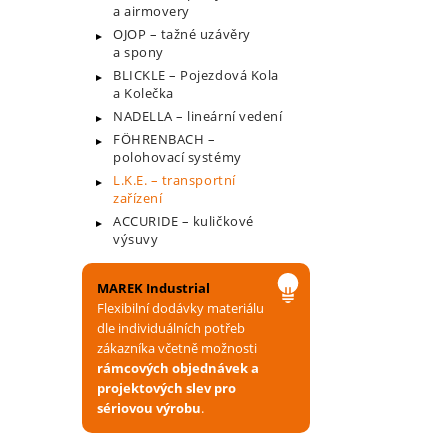
a airmovery
OJOP – tažné uzávěry
a spony
BLICKLE – Pojezdová Kola
a Kolečka
NADELLA – lineární vedení
FÖHRENBACH –
polohovací systémy
L.K.E. – transportní
zařízení
ACCURIDE – kuličkové
výsuvy
MAREK Industrial
Flexibilní dodávky materiálu
dle individuálních potřeb
zákazníka včetně možnosti
rámcových objednávek a
projektových slev pro
sériovou výrobu
.