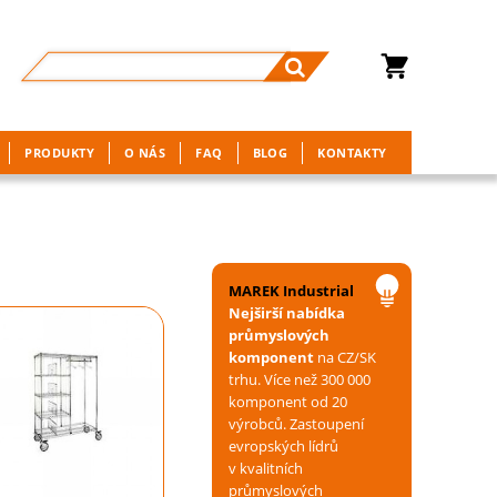
PRODUKTY
O NÁS
FAQ
BLOG
KONTAKTY
MAREK Industrial
Nejširší nabídka
průmyslových
komponent
na CZ/SK
trhu. Více než 300 000
komponent od 20
výrobců. Zastoupení
evropských lídrů
v kvalitních
průmyslových