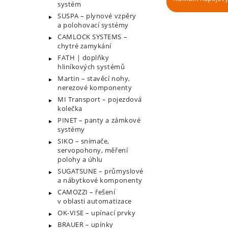
systém
SUSPA – plynové vzpěry
a polohovací systémy
CAMLOCK SYSTEMS –
chytré zamykání
FATH | doplňky
hliníkových systémů
Martin – stavěcí nohy,
nerezové komponenty
MI Transport – pojezdová
kolečka
PINET – panty a zámkové
systémy
SIKO – snímače,
servopohony, měření
polohy a úhlu
SUGATSUNE – průmyslové
a nábytkové komponenty
CAMOZZI – řešení
v oblasti automatizace
OK-VISE – upínací prvky
BRAUER – upínky