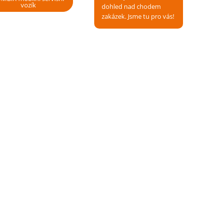
vozík
dohled nad chodem
zakázek. Jsme tu pro vás!