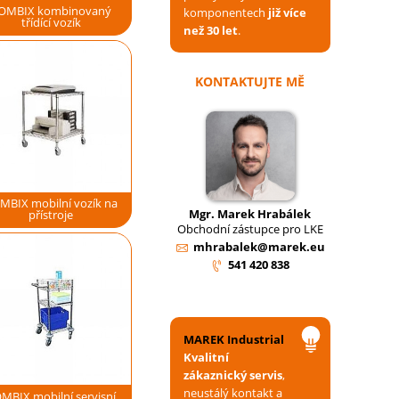
OMBIX kombinovaný
komponentech
již více
třídící vozík
než 30 let
.
KONTAKTUJTE MĚ
MBIX mobilní vozík na
Mgr. Marek Hrabálek
přístroje
Obchodní zástupce pro LKE
mhrabalek@marek.eu
541 420 838
MAREK Industrial
Kvalitní
zákaznický servis
,
neustálý kontakt a
MBIX mobilní servisní