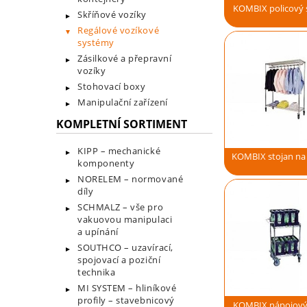
KOMBIX policový 
Skříňové vozíky
Regálové vozíkové
systémy
Zásilkové a přepravní
vozíky
Stohovací boxy
Manipulační zařízení
KOMPLETNÍ SORTIMENT
KIPP – mechanické
KOMBIX stojan na
komponenty
NORELEM – normované
díly
SCHMALZ – vše pro
vakuovou manipulaci
a upínání
SOUTHCO – uzavírací,
spojovací a poziční
technika
MI SYSTEM – hliníkové
profily – stavebnicový
KOMBIX nápojový