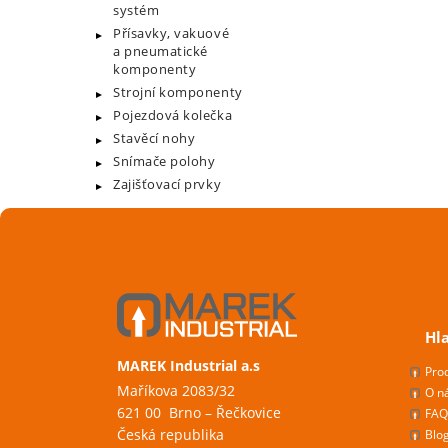
systém
Přísavky, vakuové
a pneumatické
komponenty
Strojní komponenty
Pojezdová kolečka
Stavěcí nohy
Snímače polohy
Zajišťovací prvky
Hl
MAREK Industrial a.s
Pro
Maříkova 2083/32
O n
621 00 Brno – Řečkovice
FAQ
Česká republika
Blo