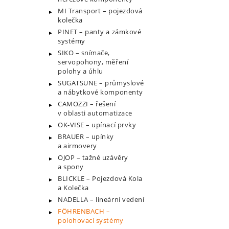
MI Transport – pojezdová
kolečka
PINET – panty a zámkové
systémy
SIKO – snímače,
servopohony, měření
polohy a úhlu
SUGATSUNE – průmyslové
a nábytkové komponenty
CAMOZZI – řešení
v oblasti automatizace
OK-VISE – upínací prvky
BRAUER – upínky
a airmovery
OJOP – tažné uzávěry
a spony
BLICKLE – Pojezdová Kola
a Kolečka
NADELLA – lineární vedení
FÖHRENBACH –
polohovací systémy