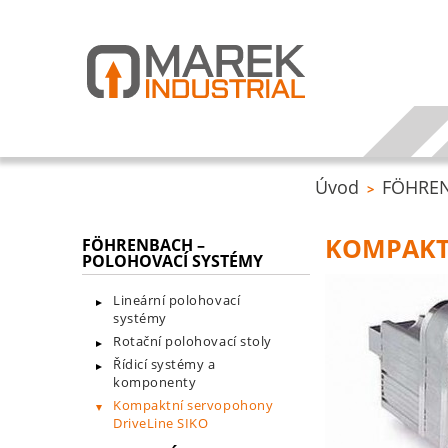
Úvod
FÖHREN
>
KOMPAKT
FÖHRENBACH –
POLOHOVACÍ SYSTÉMY
Lineární polohovací
systémy
Rotační polohovací stoly
Řídicí systémy a
komponenty
Kompaktní servopohony
DriveLine SIKO