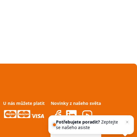
U nás můžete platit
Novinky z našeho světa
Potřebujete poradit?
Zeptejte
se našeho asistenta
Chettyho
.