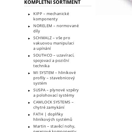
KOMPLETNÍ SORTIMENT
KIPP – mechanické
komponenty
NORELEM – normované
díly
SCHMALZ – vše pro
vakuovou manipulaci
a upínání
SOUTHCO – uzavírací,
spojovací a poziční
technika
MI SYSTEM – hliníkové
profily – stavebnicový
systém
SUSPA – plynové vzpěry
a polohovací systémy
CAMLOCK SYSTEMS –
chytré zamykání
FATH | doplňky
hliníkových systémů
Martin – stavěcí nohy,
nerezové komponenty