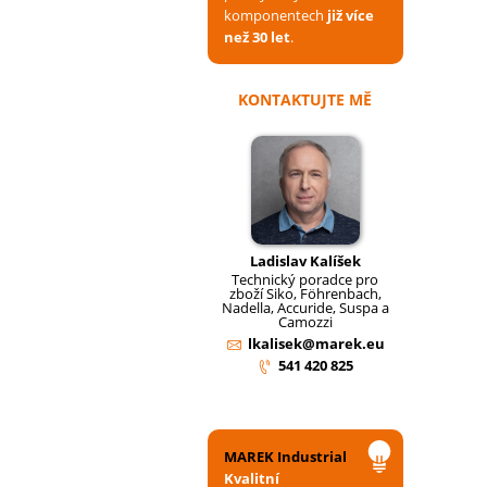
komponentech
již více
než 30 let
.
KONTAKTUJTE MĚ
Ladislav Kalíšek
Technický poradce pro
zboží Siko, Föhrenbach,
Nadella, Accuride, Suspa a
Camozzi
lkalisek@marek.eu
541 420 825
MAREK Industrial
Kvalitní