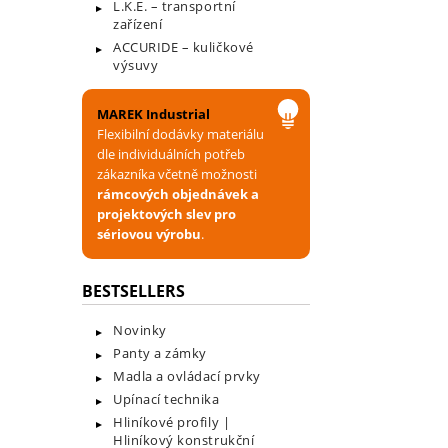
L.K.E. – transportní
zařízení
ACCURIDE – kuličkové
výsuvy
MAREK Industrial
Flexibilní dodávky materiálu
dle individuálních potřeb
zákazníka včetně možnosti
rámcových objednávek a
projektových slev pro
sériovou výrobu
.
BESTSELLERS
Novinky
Panty a zámky
Madla a ovládací prvky
Upínací technika
Hliníkové profily |
Hliníkový konstrukční