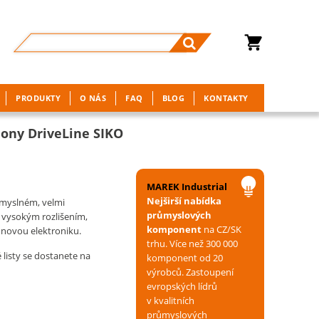
PRODUKTY
O NÁS
FAQ
BLOG
KONTAKTY
ony DriveLine SIKO
MAREK Industrial
Nejširší nabídka
ůmyslném, velmi
průmyslových
 vysokým rozlišením,
komponent
na CZ/SK
novou elektroniku.
trhu. Více než 300 000
listy se dostanete na
komponent od 20
výrobců. Zastoupení
evropských lídrů
v kvalitních
průmyslových