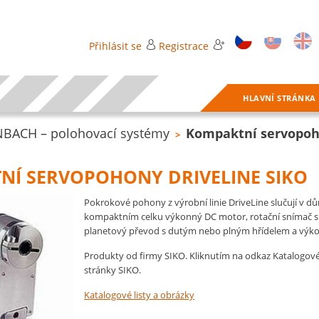
Přihlásit se
Registrace
HLAVNÍ STRÁNKA
BACH – polohovací systémy
Kompaktní servopoh
>
NÍ SERVOPOHONY DRIVELINE SIKO
Pokrokové pohony z výrobní linie DriveLine slučují v d
kompaktním celku výkonný DC motor, rotační snímač s
planetový převod s dutým nebo plným hřídelem a výko
Produkty od firmy SIKO. Kliknutím na odkaz Katalogové 
stránky SIKO.
Katalogové listy a obrázky