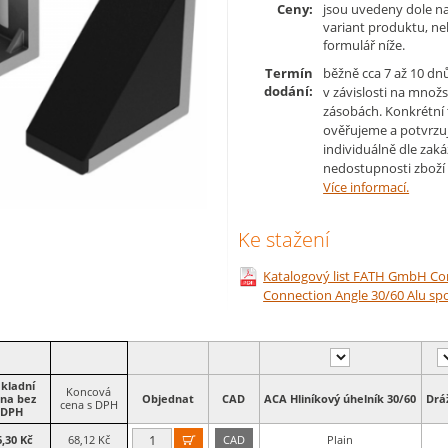
Ceny:
jsou uvedeny dole na
variant produktu, n
formulář níže.
Termín
běžně cca 7 až 10 dn
dodání:
v závislosti na množs
zásobách. Konkrétní
ověřujeme a potvrzu
individuálně dle zaká
nedostupnosti zboží 
Více informací.
Ke stažení
Katalogový list FATH GmbH C
Connection Angle 30/60 Alu spo
kladní
Koncová
na bez
Objednat
CAD
ACA Hliníkový úhelník 30/60
Drá
cena s DPH
DPH
6,30 Kč
68,12 Kč
CAD
Plain
