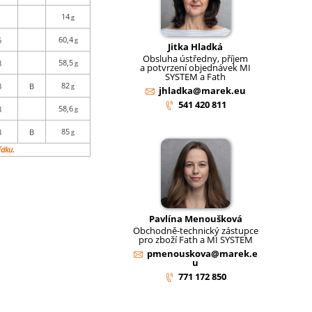
14
g
60,4
6
g
Jitka Hladká
Obsluha ústředny, příjem
58,5
8
g
a potvrzení objednávek MI
SYSTEM a Fath
82
8
B
g
jhladka@marek.eu
541 420 811
58,6
8
g
85
8
B
g
ídku.
Pavlína Menoušková
Obchodně-technický zástupce
pro zboží Fath a MI SYSTEM
pmenouskova@marek.e
u
771 172 850