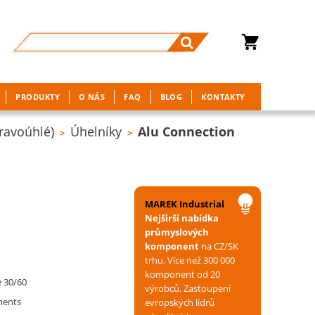
PRODUKTY
O NÁS
FAQ
BLOG
KONTAKTY
pravoúhlé)
Úhelníky
Alu Connection
>
>
MAREK Industrial
Nejširší nabídka
průmyslových
komponent
na CZ/SK
trhu. Více než 300 000
komponent od 20
e 30/60
výrobců. Zastoupení
ents
evropských lídrů