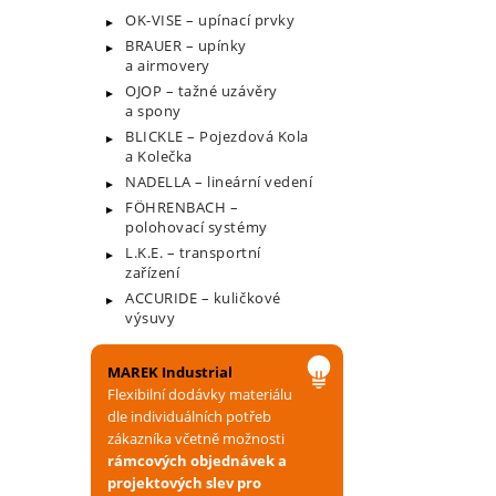
OK-VISE – upínací prvky
BRAUER – upínky
a airmovery
OJOP – tažné uzávěry
a spony
BLICKLE – Pojezdová Kola
a Kolečka
NADELLA – lineární vedení
FÖHRENBACH –
polohovací systémy
L.K.E. – transportní
zařízení
ACCURIDE – kuličkové
výsuvy
MAREK Industrial
Flexibilní dodávky materiálu
dle individuálních potřeb
zákazníka včetně možnosti
rámcových objednávek a
projektových slev pro