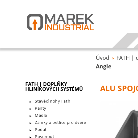
Úvod
FATH | 
>
Angle
FATH | DOPLŇKY
ALU SPOJ
HLINÍKOVÝCH SYSTÉMŮ
Stavěcí nohy Fath
Panty
Madla
Zámky a petlice pro dveře
Podat
Posunout