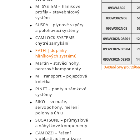
MI SYSTEM – hliníkové
093WA302
2
profily – stavebnicový
systém
093W302N06
5
SUSPA – plynové vzpěry
093W302N08
5
a polohovací systémy
CAMLOCK SYSTEMS –
093W302N08S01
12
chytré zamykání
093W302N08S04
7
FATH | doplňky
hliníkových systémů
093W302N08S05
14
Martin – stavěcí nohy,
Uvedené ceny jsou zákla
nerezové komponenty
MI Transport – pojezdová
kolečka
PINET – panty a zámkové
systémy
SIKO – snímače,
servopohony, měření
polohy a úhlu
SUGATSUNE – průmyslové
a nábytkové komponenty
CAMOZZI – řešení
v oblasti automatizace