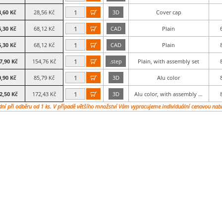
3,60 Kč
28,56 Kč
3D
Cover cap

6,30 Kč
68,12 Kč
CAD
Plain

6,30 Kč
68,12 Kč
CAD
Plain

7,90 Kč
154,76 Kč
.step
Plain, with assembly set

0,90 Kč
85,79 Kč
3D
Alu color

2,50 Kč
172,43 Kč
3D
Alu color, with assembly …

dní při odběru od 1 ks. V případě většího množství Vám vypracujeme individuální cenovou nab