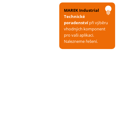
MAREK Industrial
Technické
poradenství
při výběru
vhodných komponent
pro vaši aplikaci.
Nalezneme řešení.