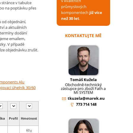
v kvalitních
 stránce v tabulce
průmyslových
ebo na poptávku přes
komponentech
již více
než 30 let
.
ů od objednání,
tví a aktuálních
 termíny dodání
KONTAKTUJTE MĚ
jeme emailem,
zky. V případě
lze objednávku zrušit.
Tomáš Kužela
omponents Alu
Obchodně-technický
jovací úhelník 30/60
zástupce pro zboží Fath a
MI SYSTEM
tkuzela@marek.eu
773 714 148
žka
Profil​
Hmotnost​
60
g