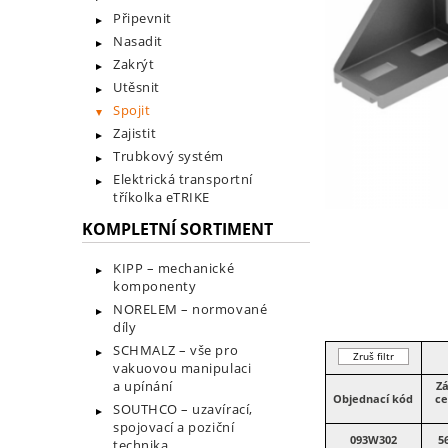
Připevnit
Nasadit
Zakrýt
Utěsnit
Spojit
Zajistit
Trubkový systém
Elektrická transportní
tříkolka eTRIKE
KOMPLETNÍ SORTIMENT
KIPP – mechanické
komponenty
NORELEM – normované
díly
SCHMALZ – vše pro
Zruš filtr
vakuovou manipulaci
a upínání
Zá
Objednací kód
ce
SOUTHCO – uzavírací,
spojovací a poziční
093W302
5
technika