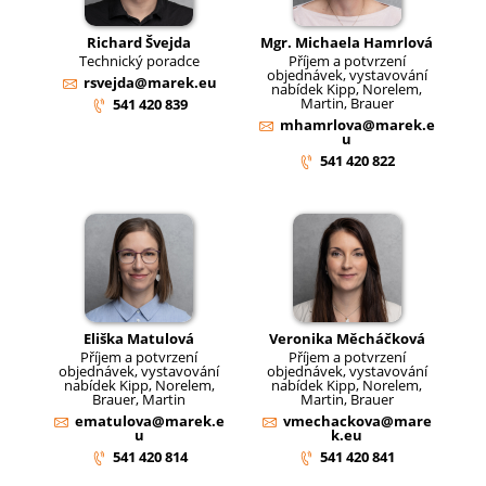
Richard Švejda
Mgr. Michaela Hamrlová
Technický poradce
Příjem a potvrzení
objednávek, vystavování
rsvejda@marek.eu
nabídek Kipp, Norelem,
Martin, Brauer
541 420 839
mhamrlova@marek.e
u
541 420 822
Eliška Matulová
Veronika Měcháčková
Příjem a potvrzení
Příjem a potvrzení
objednávek, vystavování
objednávek, vystavování
nabídek Kipp, Norelem,
nabídek Kipp, Norelem,
Brauer, Martin
Martin, Brauer
ematulova@marek.e
vmechackova@mare
u
k.eu
541 420 814
541 420 841