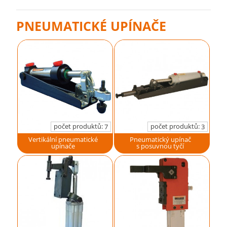
PNEUMATICKÉ UPÍNAČE
počet produktů:
počet produktů:
7
3
Vertikální pneumatické
Pneumatický upínač
upínače
s posuvnou tyčí