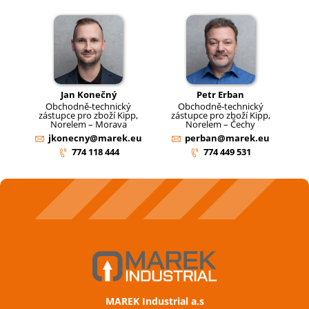
Jan Konečný
Petr Erban
Obchodně-technický
Obchodně-technický
zástupce pro zboží Kipp,
zástupce pro zboží Kipp,
Norelem – Morava
Norelem – Čechy
jkonecny@marek.eu
perban@marek.eu
774 118 444
774 449 531
MAREK Industrial a.s