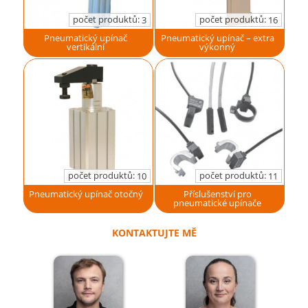
počet produktů:
počet produktů:
3
16
Pneumatický upínač
Pneumatický upínač – extra
vertikální
výkonný
počet produktů:
počet produktů:
10
11
Pneumatický upínač otočný
Příslušenství pro
pneumatické upínače
KONTAKTUJTE MĚ