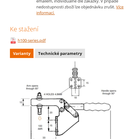
emailem, individuálně dle zakázky. V případě
nedostupnosti zboží lze objednávku zrušit.
Více
informací.
Ke stažení
h100-series.pdf
Varianty
Technické parametry