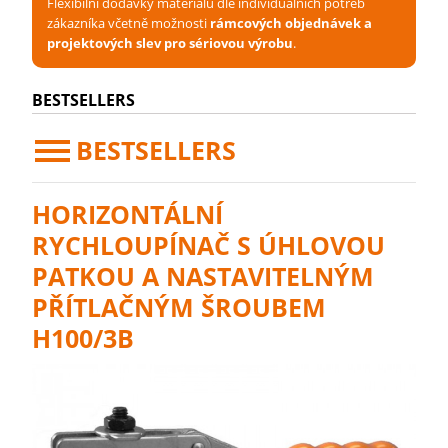
Flexibilní dodávky materiálu dle individuálních potřeb
zákazníka včetně možnosti
rámcových objednávek a
projektových slev pro sériovou výrobu
.
BESTSELLERS
BESTSELLERS
HORIZONTÁLNÍ
RYCHLOUPÍNAČ S ÚHLOVOU
PATKOU A NASTAVITELNÝM
PŘÍTLAČNÝM ŠROUBEM
H100/3B