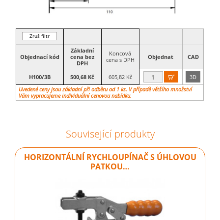
Zruš filtr
Základní
Koncová
Objednací kód
cena bez
Objednat
CAD
cena s DPH
DPH
H100/3B
500,68 Kč
605,82 Kč
3D

Uvedené ceny jsou základní při odběru od 1 ks. V případě většího množství
Vám vypracujeme individuální cenovou nabídku.
Související produkty
HORIZONTÁLNÍ RYCHLOUPÍNAČ S ÚHLOVOU
PATKOU…