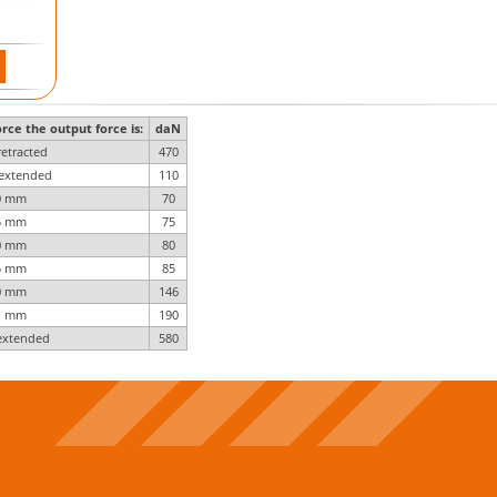
rce the output force is:
daN
retracted
470
extended
110
0 mm
70
5 mm
75
0 mm
80
5 mm
85
0 mm
146
1 mm
190
 extended
580