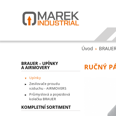
Úvod
BRAUER 
>
BRAUER – UPÍNKY
RUČNÝ PÁ
A AIRMOVERY
Upínky
Zesilovače proudu
vzduchu - AIRMOVERS
Průmyslová a pojezdová
kolečka BRAUER
KOMPLETNÍ SORTIMENT