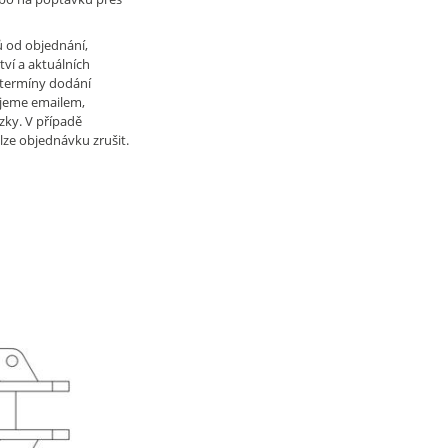
ů od objednání,
tví a aktuálních
 termíny dodání
jeme emailem,
zky. V případě
lze objednávku zrušit.