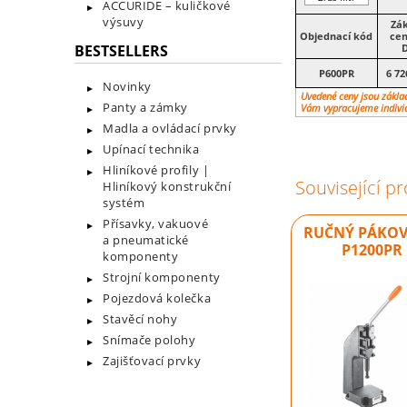
ACCURIDE – kuličkové
výsuvy
Zák
Objednací kód
cen
BESTSELLERS
P600PR
6 72
Novinky
Uvedené ceny jsou základ
Panty a zámky
Vám vypracujeme indivi
Madla a ovládací prvky
Upínací technika
Hliníkové profily |
Související p
Hliníkový konstrukční
systém
Přísavky, vakuové
RUČNÝ PÁKOVÝ
a pneumatické
P1200PR
komponenty
Strojní komponenty
Pojezdová kolečka
Stavěcí nohy
Snímače polohy
Zajišťovací prvky