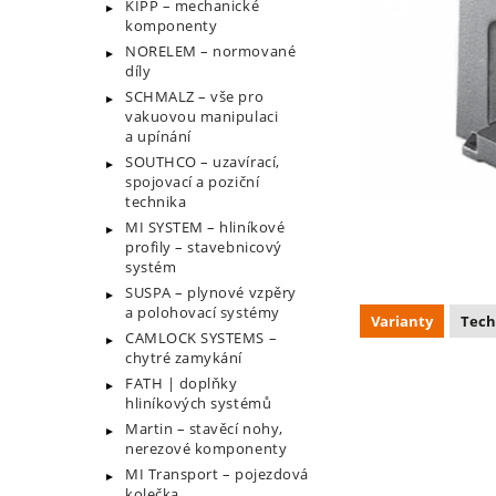
KIPP – mechanické
komponenty
NORELEM – normované
díly
SCHMALZ – vše pro
vakuovou manipulaci
a upínání
SOUTHCO – uzavírací,
spojovací a poziční
technika
MI SYSTEM – hliníkové
profily – stavebnicový
systém
SUSPA – plynové vzpěry
a polohovací systémy
Varianty
Tech
CAMLOCK SYSTEMS –
chytré zamykání
FATH | doplňky
hliníkových systémů
Martin – stavěcí nohy,
nerezové komponenty
MI Transport – pojezdová
kolečka