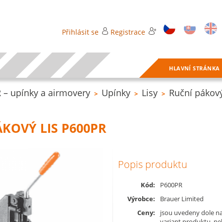
Přihlásit se
Registrace
HLAVNÍ STRÁNKA
– upínky a airmovery
Upínky
Lisy
Ruční pákový
>
>
>
KOVÝ LIS P600PR
Popis produktu
Kód:
P600PR
Výrobce:
Brauer Limited
Ceny:
jsou uvedeny dole na
variant produktu, n