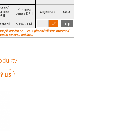
ladní
Koncová
a bez
Objednat
CAD
cena s DPH
DPH
6,40 Kč
8 138,94 Kč
.step

ní při odběru od 1 ks. V případě většího množství
duální cenovou nabídku.
rodukty
 LIS