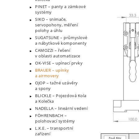
PINET – panty a zámkové
systémy
SIKO – snímače,
servopohony, měření
polohy a úhlu
SUGATSUNE – průmyslové
a nábytkové komponenty
CAMOZZI – řešení
v oblasti automatizace
OK-VISE – upínací prvky
BRAUER – upínky
a airmovery
OJOP – tažné uzávěry
a spony
BLICKLE – Pojezdová Kola
a Kolečka
NADELLA – lineární vedení
FÖHRENBACH –
polohovací systémy
L.K.E. – transportní
zařízení
Zruš filtr