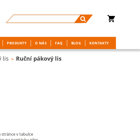
PRODUKTY
O NÁS
FAQ
BLOG
KONTAKTY
 lis
Ruční pákový lis
>
 stránce v tabulce
ebo na poptávku přes