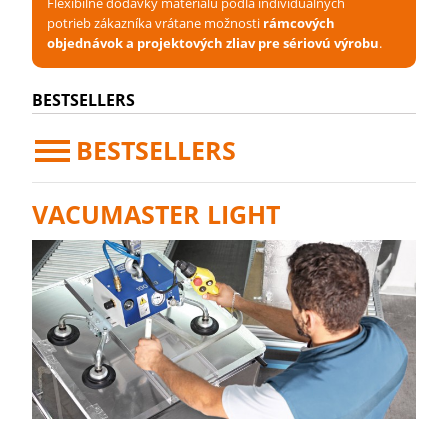
Flexibilné dodávky materiálu podľa individuálnych
potrieb zákazníka vrátane možnosti
rámcových
objednávok a projektových zliav pre sériovú výrobu
.
BESTSELLERS
BESTSELLERS
VACUMASTER LIGHT