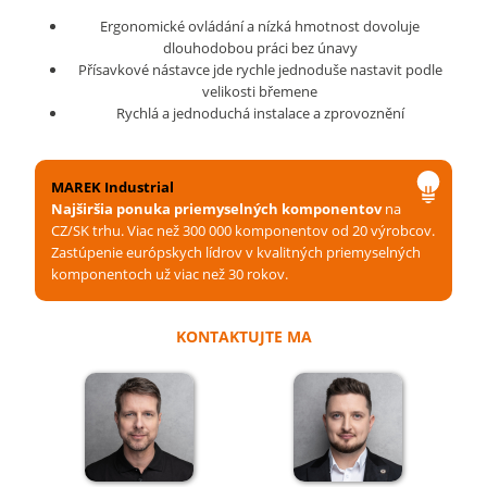
Ergonomické ovládání a nízká hmotnost dovoluje
dlouhodobou práci bez únavy
Přísavkové nástavce jde rychle jednoduše nastavit podle
velikosti břemene
Rychlá a jednoduchá instalace a zprovoznění
MAREK Industrial
Najširšia ponuka priemyselných komponentov
na
CZ/SK trhu. Viac než 300 000 komponentov od 20 výrobcov.
Zastúpenie európskych lídrov v kvalitných priemyselných
komponentoch už viac než 30 rokov.
KONTAKTUJTE MA