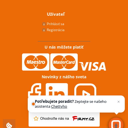
Užívateľ
Prihlásiť sa
Registrácia
U nás môžete platiť
Novinky z nášho sveta
Potřebujete poradit?
Zeptejte se našeho
asistenta
Chettyho
.