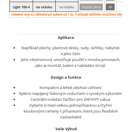
100
Light 100-4
na otázku
na otázku
Poptat cenu
3D
kg
Uvedené ceny sú základné pri odbere od 1 ks. V prípade väčšieho množstva Vám vypr
Aplikace
Například plechy, plastové desky, sudy, skříňky, nábytek
a jeho části
Jeho všestrannost umožňuje použití v mnoha procesech,
jako je montáž, balení a nakládání strojů
Design a funkce
Kompaktní a lehké zdvihací zařízení
Ejektor napájený tlakovým vzduchem s vysokým výkonem
Centrální ovládací tlačítko pro ZAP/VYP vakua
Vyberte si mezi velkou jednopřísavkou a čtyřmi
kloubovými rameny s přísavkami, které jsou flexibilně
nastavitelné
Vaše Výhod