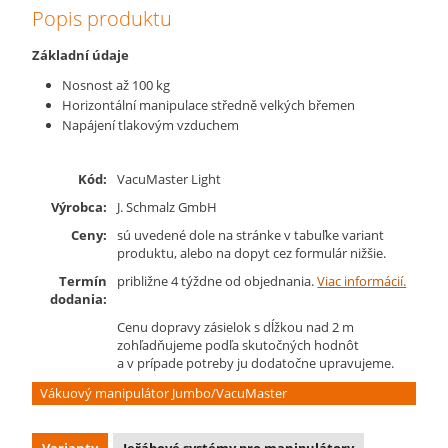
Popis produktu
Základní údaje
Nosnost až 100 kg
Horizontální manipulace středně velkých břemen
Napájení tlakovým vzduchem
Kód:
VacuMaster Light
Výrobca:
J. Schmalz GmbH
Ceny:
sú uvedené dole na stránke v tabuľke variant
produktu, alebo na dopyt cez formulár nižšie.
Termín
približne 4 týždne od objednania.
Viac informácií.
dodania:
Cenu dopravy zásielok s dĺžkou nad 2 m
zohľadňujeme podľa skutočných hodnôt
a v prípade potreby ju dodatočne upravujeme.
Vákuový manipulátor Jumbo/VacuMaster