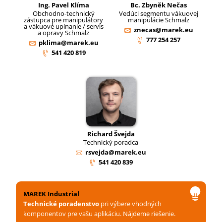
Ing. Pavel Klíma
Bc. Zbyněk Nečas
Obchodno-technický
Vedúci segmentu vákuovej
zástupca pre manipulátory
manipulácie Schmalz
a vákuové upínanie / servis
znecas@marek.eu
a opravy Schmalz
777 254 257
pklima@marek.eu
541 420 819
Richard Švejda
Technický poradca
rsvejda@marek.eu
541 420 839
MAREK Industrial
Technické poradenstvo
pri výbere vhodných
komponentov pre vašu aplikáciu. Nájdeme riešenie.